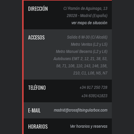
DIRECCIÓN
C/ Ramón de Aguinaga, 13
28028 - Madrid (España)
ver mapa de situación
ACCESOS
Salida 6 M-30 (C/ Alcalá)
Metro Ventas (L2 y L5)
Metro Manuel Becerra (L2 y L6)
Autobuses EMT 2, 12, 21, 38, 53,
56, 71, 106, 110, 143, 146, 156,
210, C1, L06, N5, N7
TELÉFONO
+34 917 250 728
+34 639141823
E-MAIL
madrid@crossfitsingularbox.com
HORARIOS
Ver horarios y reservas