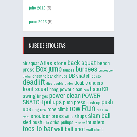
julio 2013
(5)
junio 2013
(5)
NUBE DE ETIQUETAS
back squat
Atlas stone
bench
air squat
Box jump
burpees
press
burpee
burpees over
DB snatch
chest to bar
chinups
db sto
the bar
deadlift
double unders
dips
double under
front squat
hspu
KB
hang power clean
hero
power clean
POWER
swing
lunges
pullups
push
SNATCH
push press
push up
Run
row
ups
rope climb
ring row
russian
slam ball
shoulder press
situps
sit up
twist
sled push
thrusters
strict pullups
sto
thruster
toes to bar
wall ball shot
wall climb