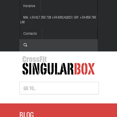
Horarios
MA: +34 917 250 728 +34 639141823 / GR: +34 659 790
140
Contacto
GO TO...
BLOG