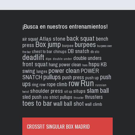
¡Busca en nuestros entrenamientos!
back squat
Atlas stone
bench
air squat
Box jump
burpees
press
burpee
burpees over
DB snatch
chest to bar
chinups
db sto
the bar
deadlift
double unders
dips
double under
front squat
hspu
KB
hang power clean
hero
power clean
POWER
swing
lunges
pullups
push
SNATCH
push press
push up
Run
row
ups
rope climb
ring row
russian
slam ball
shoulder press
situps
sit up
twist
sled push
thrusters
strict pullups
sto
thruster
toes to bar
wall ball shot
wall climb
CROSSFIT SINGULAR BOX MADRID