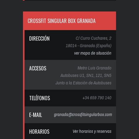
CROSSFIT SINGULAR BOX GRANADA
DIRECCIÓN
C/ Curro Cuchares, 2
18014 - Granada (España)
ver mapa de situación
ACCESOS
Metro Luis Granado
Autobuses U1, SN1, 121, SN5
Junto a la Estación de Autobuses
TELÉFONOS
+34 659 790 140
E-MAIL
granada@crossfitsingularbox.com
HORARIOS
Ver horarios y reservas