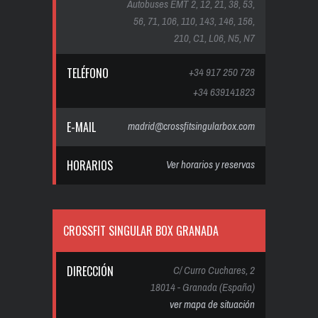
Autobuses EMT 2, 12, 21, 38, 53,
56, 71, 106, 110, 143, 146, 156,
210, C1, L06, N5, N7
TELÉFONO
+34 917 250 728
+34 639141823
E-MAIL
madrid@crossfitsingularbox.com
HORARIOS
Ver horarios y reservas
CROSSFIT SINGULAR BOX GRANADA
DIRECCIÓN
C/ Curro Cuchares, 2
18014 - Granada (España)
ver mapa de situación