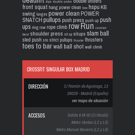
double unders
dips
double under
front squat
hspu
KB
hang power clean
hero
power clean
POWER
swing
lunges
pullups
push
SNATCH
push press
push up
Run
row
ups
rope climb
ring row
russian
slam ball
shoulder press
situps
sit up
twist
sled push
thrusters
strict pullups
sto
thruster
toes to bar
wall ball shot
wall climb
CROSSFIT SINGULAR BOX MADRID
DIRECCIÓN
C/ Ramón de Aguinaga, 13
28028 - Madrid (España)
ver mapa de situación
ACCESOS
Salida 6 M-30 (C/ Alcalá)
Metro Ventas (L2 y L5)
Metro Manuel Becerra (L2 y L6)