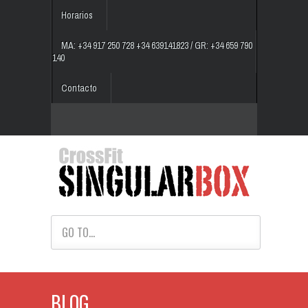
Horarios
MA: +34 917 250 728 +34 639141823 / GR: +34 659 790
140
Contacto
GO TO...
BLOG