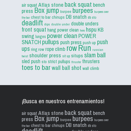
back squat
Atlas stone
bench
air squat
Box jump
burpees
press
burpee
burpees over
DB snatch
chest to bar
chinups
db sto
the bar
deadlift
double unders
dips
double under
front squat
hspu
KB
hang power clean
hero
power clean
POWER
swing
lunges
pullups
push
SNATCH
push press
push up
Run
row
ups
rope climb
ring row
russian
slam ball
shoulder press
situps
sit up
twist
sled push
thrusters
strict pullups
sto
thruster
toes to bar
wall ball shot
wall climb
¡Busca en nuestros entrenamientos!
back squat
Atlas stone
bench
air squat
Box jump
burpees
press
burpee
burpees over
DB snatch
chest to bar
chinups
db sto
the bar
deadlift