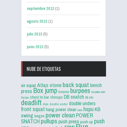
septiembre 2013
(1)
agosto 2013
(1)
julio 2013
(5)
junio 2013
(5)
NUBE DE ETIQUETAS
back squat
Atlas stone
bench
air squat
Box jump
burpees
press
burpee
burpees over
DB snatch
chest to bar
chinups
db sto
the bar
deadlift
double unders
dips
double under
front squat
hspu
KB
hang power clean
hero
power clean
POWER
swing
lunges
pullups
push
SNATCH
push press
push up
Run