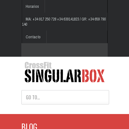
Horarios
MA: +34 917 250 728 +34 639141823 / GR: +34 659 790
140
Contacto
GO TO...
BLOG