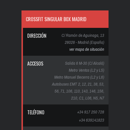
CROSSFIT SINGULAR BOX MADRID
DIRECCIÓN
C/ Ramón de Aguinaga, 13
28028 - Madrid (España)
ver mapa de situación
ACCESOS
Salida 6 M-30 (C/ Alcalá)
Metro Ventas (L2 y L5)
Metro Manuel Becerra (L2 y L6)
Autobuses EMT 2, 12, 21, 38, 53,
56, 71, 106, 110, 143, 146, 156,
210, C1, L06, N5, N7
TELÉFONO
+34 917 250 728
+34 639141823