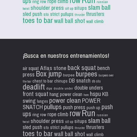
row
ups
rope climb
ring row
russian
slam ball
shoulder press
situps
sit up
twist
sled push
thrusters
strict pullups
sto
thruster
toes to bar
wall ball shot
wall climb
¡Busca en nuestros entrenamientos!
back squat
Atlas stone
bench
air squat
Box jump
burpees
press
burpee
burpees over
DB snatch
chest to bar
chinups
db sto
the bar
deadlift
double unders
dips
double under
front squat
hspu
KB
hang power clean
hero
power clean
POWER
swing
lunges
pullups
push
SNATCH
push press
push up
Run
row
ups
rope climb
ring row
russian
slam ball
shoulder press
situps
sit up
twist
sled push
thrusters
strict pullups
sto
thruster
toes to bar
wall ball shot
wall climb