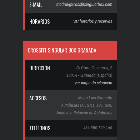
E-MAIL
madrid@crossfitsingularbox.com
HORARIOS
Ver horarios y reservas
CROSSFIT SINGULAR BOX GRANADA
DIRECCIÓN
C/ Curro Cuchares, 2
18014 - Granada (España)
ver mapa de situación
ACCESOS
Metro Luis Granado
Autobuses U1, SN1, 121, SN5
Junto a la Estación de Autobuses
TELÉFONOS
+34 659 790 140