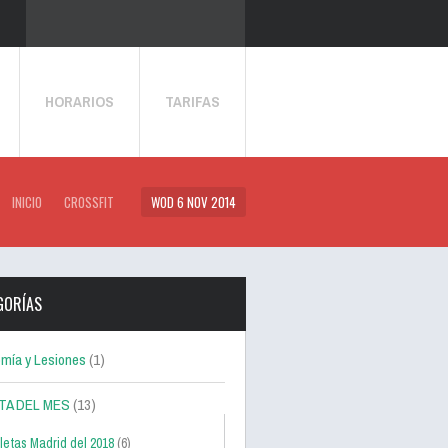
HORARIOS
TARIFAS
INICIO
CROSSFIT
WOD 6 NOV 2014
GORÍAS
mía y Lesiones
(1)
TA DEL MES
(13)
letas Madrid del 2018
(6)