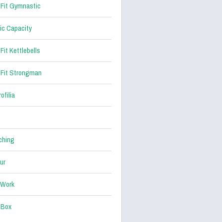
Fit Gymnastic
ic Capacity
Fit Kettlebells
Fit Strongman
ofilia
ching
ur
 Work
 Box