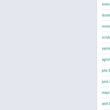
enero
dicie
novie
octub
septi
agost
julio 
junio
mayo
abril 