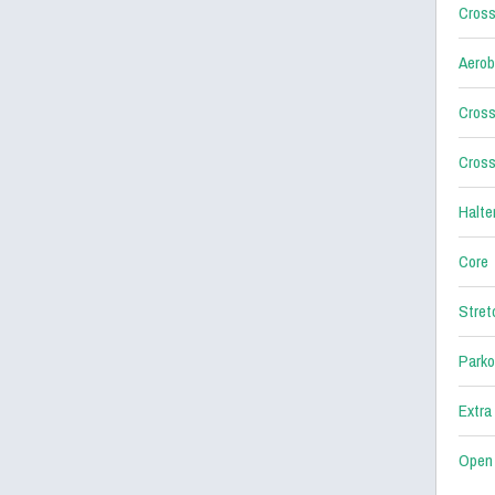
Cross
Aerob
Cross
Cross
Halter
Core
Stret
Parko
Extra
Open