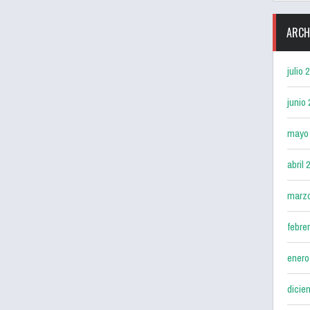
ARCH
julio 
junio
mayo
abril 
marz
febre
enero
dicie