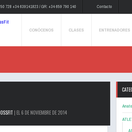
250 728 +34 639141823 / GR: +34 659 790 140
Contacto
CONÓCENOS
CLASES
ENTRENADORES
CATE
Anato
OSSFIT
| EL 6 DE NOVIEMBRE DE 2014
ATLE
At