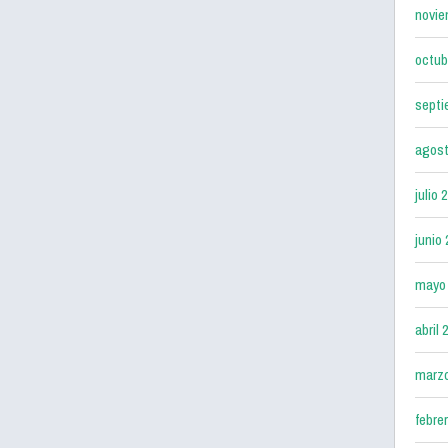
novie
octub
septi
agost
julio 
junio
mayo
abril 
marz
febre