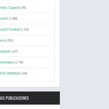
robic Capacity
(45)
ossFit
(1.908)
ossFit Football
(1.102)
uerza
(361)
ymnastic
(137)
erformance
(1.746)
ODS GRANADA
(184)
MAS PUBLICACIONES