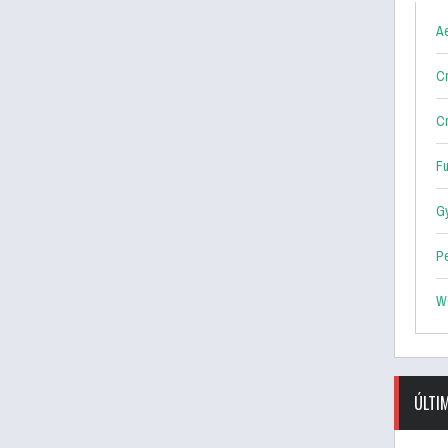
Ae
Cr
Cr
F
G
P
W
ÚLTI