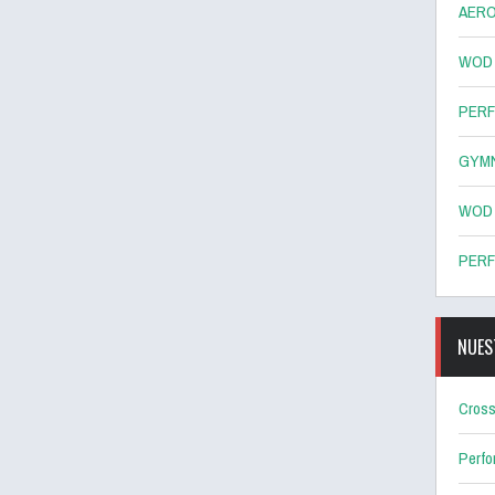
AERO
WOD 8
PERF
GYMN
WOD 7
PERF
NUES
Cross
Perf