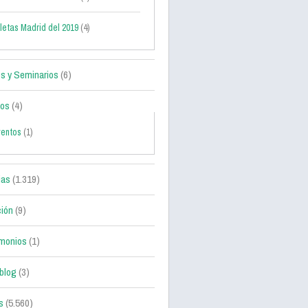
letas Madrid del 2019
(4)
s y Seminarios
(6)
tos
(4)
ventos
(1)
ias
(1.319)
ción
(9)
monios
(1)
blog
(3)
s
(5.560)