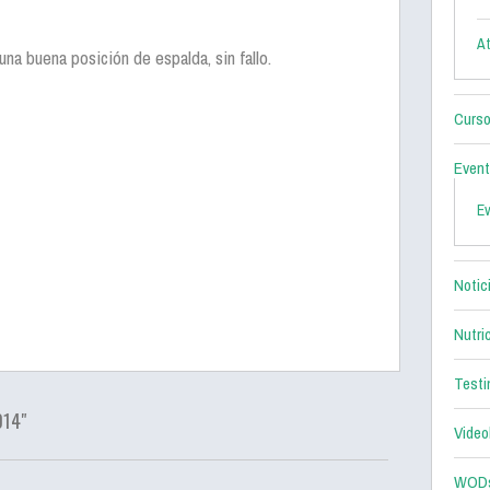
At
na buena posición de espalda, sin fallo.
Curso
Even
E
Notic
Nutri
Testi
014"
Video
WOD