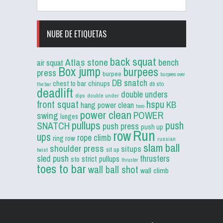
NUBE DE ETIQUETAS
back squat
Atlas stone
bench
air squat
Box jump
burpees
press
burpee
burpees over
DB snatch
chest to bar
chinups
db sto
the bar
deadlift
double unders
dips
double under
front squat
hspu
KB
hang power clean
hero
power clean
POWER
swing
lunges
pullups
push
SNATCH
push press
push up
Run
row
ups
rope climb
ring row
russian
slam ball
shoulder press
situps
sit up
twist
sled push
thrusters
strict pullups
sto
thruster
toes to bar
wall ball shot
wall climb