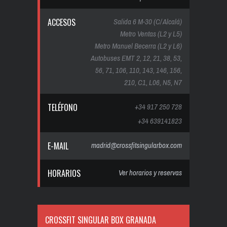
ACCESOS
Salida 6 M-30 (C/ Alcalá)
Metro Ventas (L2 y L5)
Metro Manuel Becerra (L2 y L6)
Autobuses EMT 2, 12, 21, 38, 53,
56, 71, 106, 110, 143, 146, 156,
210, C1, L06, N5, N7
TELÉFONO
+34 917 250 728
+34 639141823
E-MAIL
madrid@crossfitsingularbox.com
HORARIOS
Ver horarios y reservas
CROSSFIT SINGULAR BOX GRANADA