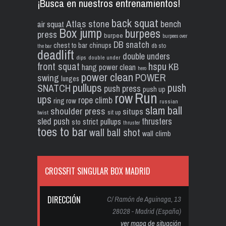
¡Busca en nuestros entrenamientos!
back squat
Atlas stone
bench
air squat
Box jump
burpees
press
burpee
burpees over
DB snatch
chest to bar
chinups
db sto
the bar
deadlift
double unders
dips
double under
front squat
hspu
KB
hang power clean
hero
power clean
POWER
swing
lunges
pullups
push
SNATCH
push press
push up
Run
row
ups
rope climb
ring row
russian
slam ball
shoulder press
situps
sit up
twist
sled push
thrusters
strict pullups
sto
thruster
toes to bar
wall ball shot
wall climb
CROSSFIT SINGULAR BOX MADRID
DIRECCIÓN
C/ Ramón de Aguinaga, 13
28028 - Madrid (España)
ver mapa de situación