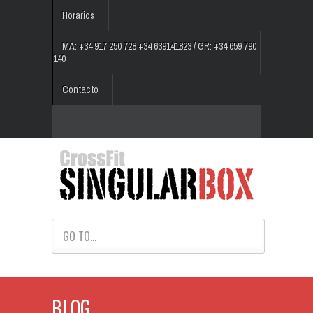
Horarios
MA: +34 917 250 728 +34 639141823 / GR: +34 659 790
140
Contacto
GO TO...
BLOG