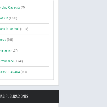
robic Capacity
(45)
ossFit
(1.908)
ossFit Football
(1.102)
uerza
(361)
ymnastic
(137)
erformance
(1.746)
ODS GRANADA
(184)
MAS PUBLICACIONES