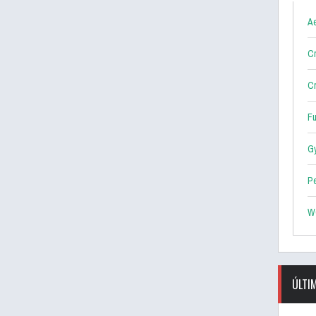
Ae
Cr
Cr
F
G
P
W
ÚLTI