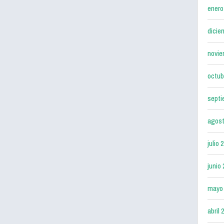
enero
dicie
novie
octub
septi
agost
julio 
junio
mayo
abril 