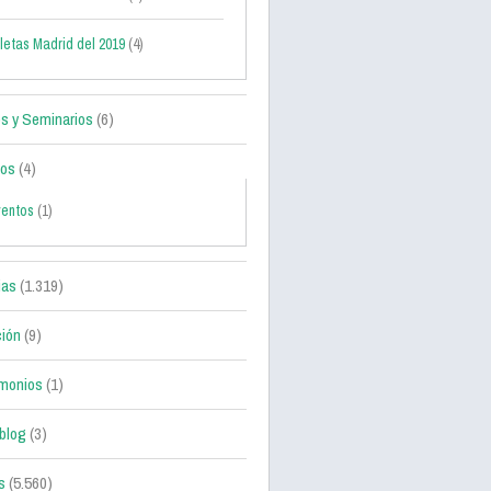
letas Madrid del 2019
(4)
s y Seminarios
(6)
tos
(4)
ventos
(1)
ias
(1.319)
ción
(9)
monios
(1)
blog
(3)
s
(5.560)