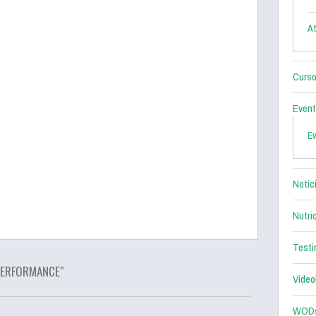
At
Curso
Even
E
Notic
Nutri
Testi
PERFORMANCE"
Video
WOD