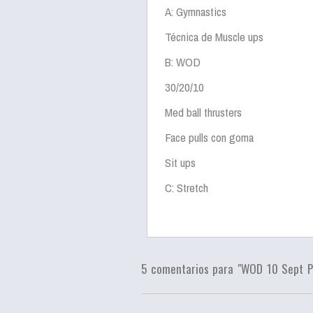
A: Gymnastics
Técnica de Muscle ups
B: WOD
30/20/10
Med ball thrusters
Face pulls con goma
Sit ups
C: Stretch
5 comentarios para "WOD 10 Sept 