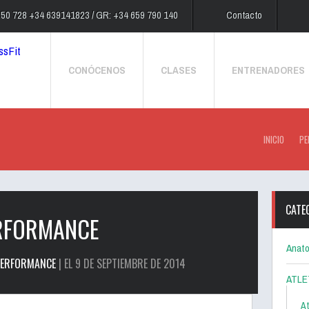
250 728 +34 639141823 / GR: +34 659 790 140
Contacto
CONÓCENOS
CLASES
ENTRENADORES
INICIO
PE
CATE
ERFORMANCE
Anato
PERFORMANCE
| EL 9 DE SEPTIEMBRE DE 2014
ATLE
At