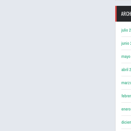
ARCH
julio 
junio
mayo
abril 
marz
febre
enero
dicie