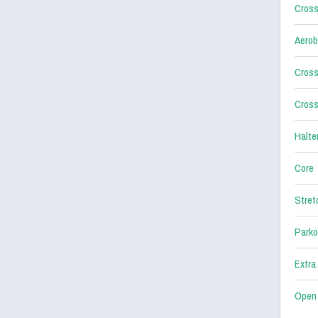
Cross
Aerob
Cross
Cross
Halter
Core
Stret
Parko
Extra
Open