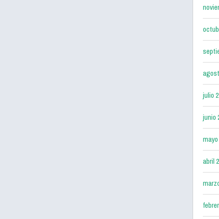
novie
octub
septi
agost
julio 
junio
mayo
abril 
marz
febre