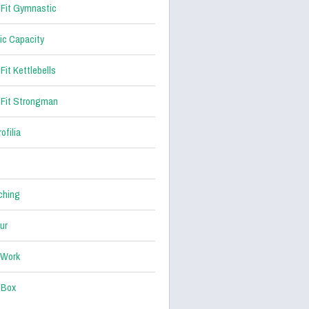
Fit Gymnastic
ic Capacity
Fit Kettlebells
Fit Strongman
ofilia
ching
ur
 Work
 Box