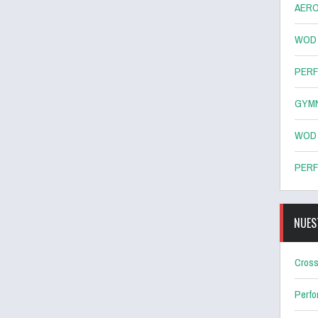
AERO
WOD 8
PERF
GYMN
WOD 7
PERF
NUES
Cross
Perf