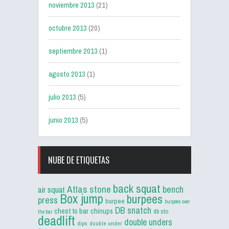
noviembre 2013
(21)
octubre 2013
(20)
septiembre 2013
(1)
agosto 2013
(1)
julio 2013
(5)
junio 2013
(5)
NUBE DE ETIQUETAS
back squat
Atlas stone
bench
air squat
Box jump
burpees
press
burpee
burpees over
DB snatch
chest to bar
chinups
db sto
the bar
deadlift
double unders
dips
double under