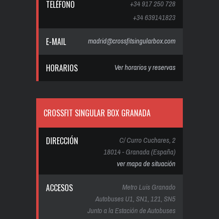
TELÉFONO
+34 917 250 728
+34 639141823
E-MAIL
madrid@crossfitsingularbox.com
HORARIOS
Ver horarios y reservas
CROSSFIT SINGULAR BOX GRANADA
DIRECCIÓN
C/ Curro Cuchares, 2
18014 - Granada (España)
ver mapa de situación
ACCESOS
Metro Luis Granado
Autobuses U1, SN1, 121, SN5
Junto a la Estación de Autobuses