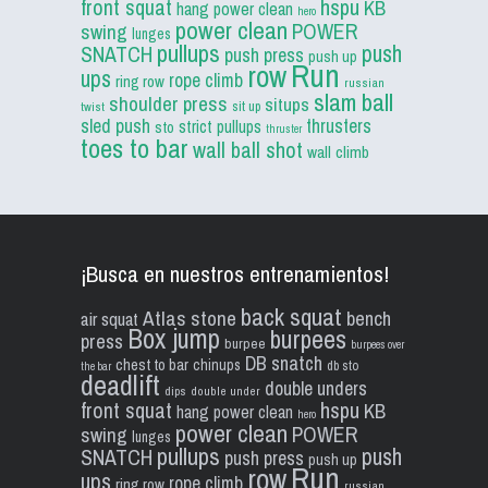
front squat
hspu
KB
hang power clean
hero
power clean
POWER
swing
lunges
pullups
push
SNATCH
push press
push up
Run
row
ups
rope climb
ring row
russian
slam ball
shoulder press
situps
sit up
twist
sled push
thrusters
strict pullups
sto
thruster
toes to bar
wall ball shot
wall climb
¡Busca en nuestros entrenamientos!
back squat
Atlas stone
bench
air squat
Box jump
burpees
press
burpee
burpees over
DB snatch
chest to bar
chinups
db sto
the bar
deadlift
double unders
dips
double under
front squat
hspu
KB
hang power clean
hero
power clean
POWER
swing
lunges
pullups
push
SNATCH
push press
push up
Run
row
ups
rope climb
ring row
russian