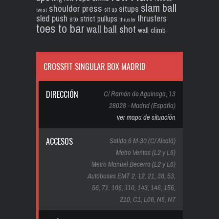
slam ball
shoulder press
situps
sit up
twist
sled push
thrusters
strict pullups
sto
thruster
toes to bar
wall ball shot
wall climb
CROSSFIT SINGULAR BOX MADRID
DIRECCIÓN
C/ Ramón de Aguinaga, 13
28028 - Madrid (España)
ver mapa de situación
ACCESOS
Salida 6 M-30 (C/ Alcalá)
Metro Ventas (L2 y L5)
Metro Manuel Becerra (L2 y L6)
Autobuses EMT 2, 12, 21, 38, 53,
56, 71, 106, 110, 143, 146, 156,
210, C1, L06, N5, N7