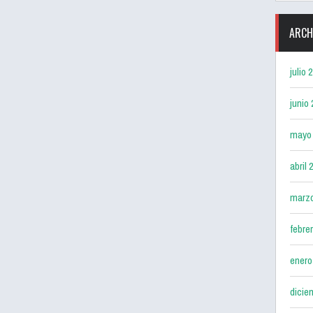
ARCH
julio 
junio
mayo
abril 
marz
febre
enero
dicie