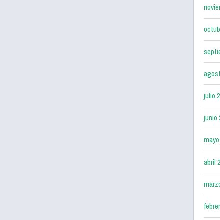
novie
octub
septi
agost
julio 
junio
mayo
abril 
marz
febre