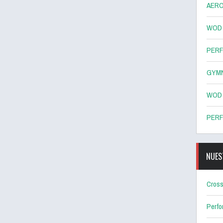
AERO
WOD 8
PERF
GYMN
WOD 7
PERF
NUES
Cross
Perf