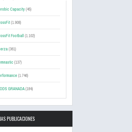
robic Capacity
(45)
ossFit
(1.908)
ossFit Football
(1.102)
uerza
(361)
ymnastic
(137)
erformance
(1.746)
ODS GRANADA
(184)
MAS PUBLICACIONES