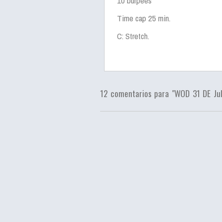
10 burpees
Time cap 25 min.
C: Stretch.
12 comentarios para "WOD 31 DE Ju