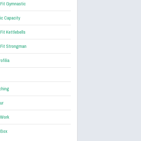
Fit Gymnastic
ic Capacity
Fit Kettlebells
Fit Strongman
ofilia
ching
ur
 Work
 Box