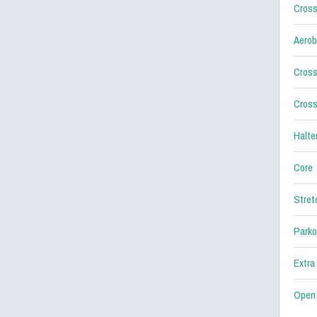
Cross
Aerob
Cross
Cross
Halter
Core
Stret
Parko
Extra
Open