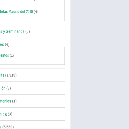
letas Madrid del 2019
(4)
s y Seminarios
(6)
tos
(4)
ventos
(1)
ias
(1.319)
ción
(9)
monios
(1)
blog
(3)
s
(5.560)