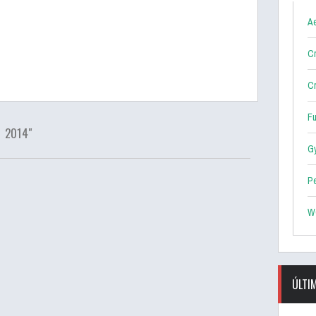
Ae
Cr
Cr
F
l 2014"
G
P
W
ÚLTI