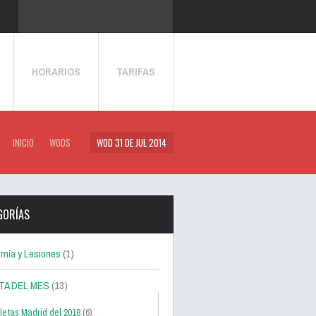
HORARIOS
TARIFAS
INICIO
WODS
WOD 31 DE JUL 2014
GORÍAS
mía y Lesiones
(1)
TA DEL MES
(13)
letas Madrid del 2018
(6)