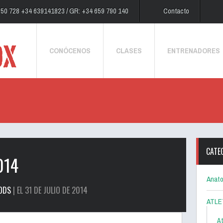
250 728 +34 639141823 / GR: +34 659 790 140
Contacto
CONÓCENOS
CLASES
ENTRENADORES
CATE
014
Anato
ODS
| EL 31 DE JULIO DE 2014
ATLE
At