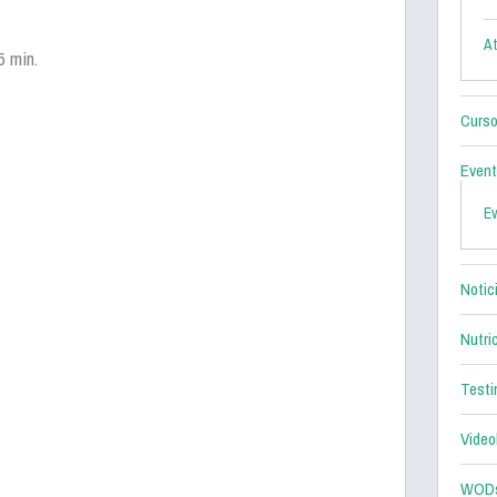
At
5 min.
Curso
Even
E
Notic
Nutri
Testi
Video
WOD