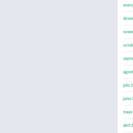
enero
dicie
novie
octub
septi
agost
julio 
junio
mayo
abril 