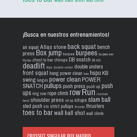
wall climb
¡Busca en nuestros entrenamientos!
back squat
Atlas stone
bench
air squat
Box jump
burpees
press
burpee
burpees over
DB snatch
chest to bar
chinups
db sto
the bar
deadlift
double unders
dips
double under
front squat
hspu
KB
hang power clean
hero
power clean
POWER
swing
lunges
pullups
push
SNATCH
push press
push up
Run
row
ups
rope climb
ring row
russian
slam ball
shoulder press
situps
sit up
twist
sled push
thrusters
strict pullups
sto
thruster
toes to bar
wall ball shot
wall climb
CROSSFIT SINGULAR BOX MADRID