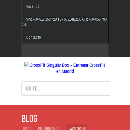
Horarios
MA: +34 917 250 728 +34 639141823 / GR: +34 659 790
140
Contacto
GO TO...
BLOG
INICIO
PERFORMANCE
WOD 30 JUL