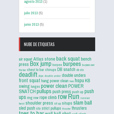
agosto 2013
(1)
julio 2013
(5)
junio 2013
(5)
NUBE DE ETIQUETAS
back squat
Atlas stone
bench
air squat
Box jump
burpees
press
burpee
burpees over
DB snatch
chest to bar
chinups
db sto
the bar
deadlift
double unders
dips
double under
front squat
hspu
KB
hang power clean
hero
power clean
POWER
swing
lunges
pullups
push
SNATCH
push press
push up
Run
row
ups
rope climb
ring row
russian
slam ball
shoulder press
situps
sit up
twist
sled push
thrusters
strict pullups
sto
thruster
toes to bar
wall ball shot