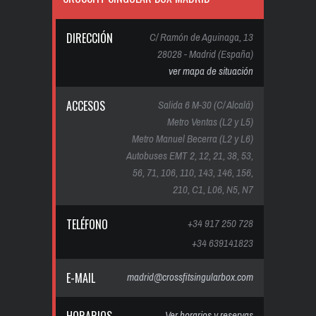
DIRECCIÓN
C/ Ramón de Aguinaga, 13
28028 - Madrid (España)
ver mapa de situación
ACCESOS
Salida 6 M-30 (C/ Alcalá)
Metro Ventas (L2 y L5)
Metro Manuel Becerra (L2 y L6)
Autobuses EMT 2, 12, 21, 38, 53,
56, 71, 106, 110, 143, 146, 156,
210, C1, L06, N5, N7
TELÉFONO
+34 917 250 728
+34 639141823
E-MAIL
madrid@crossfitsingularbox.com
Ver horarios y reservas