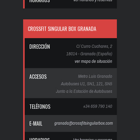
HORARIOS
CROSSFIT SINGULAR BOX GRANADA
DIRECCIÓN
C/ Curro Cuchares, 2
18014 - Granada (España)
ver mapa de situación
ACCESOS
Metro Luis Granado
Autobuses U1, SN1, 121, SN5
Junto a la Estación de Autobuses
TELÉFONOS
+34 659 790 140
E-MAIL
granada@crossfitsingularbox.com
Ver horarios y reservas