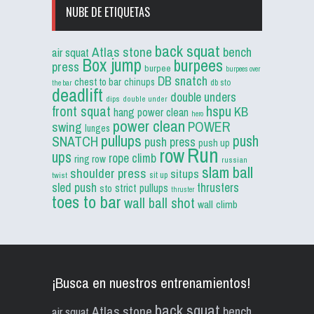
NUBE DE ETIQUETAS
back squat
Atlas stone
bench
air squat
Box jump
burpees
press
burpee
burpees over
DB snatch
chest to bar
chinups
db sto
the bar
deadlift
double unders
dips
double under
front squat
hspu
KB
hang power clean
hero
power clean
POWER
swing
lunges
pullups
push
SNATCH
push press
push up
Run
row
ups
rope climb
ring row
russian
slam ball
shoulder press
situps
sit up
twist
sled push
thrusters
strict pullups
sto
thruster
toes to bar
wall ball shot
wall climb
¡Busca en nuestros entrenamientos!
back squat
Atlas stone
bench
air squat