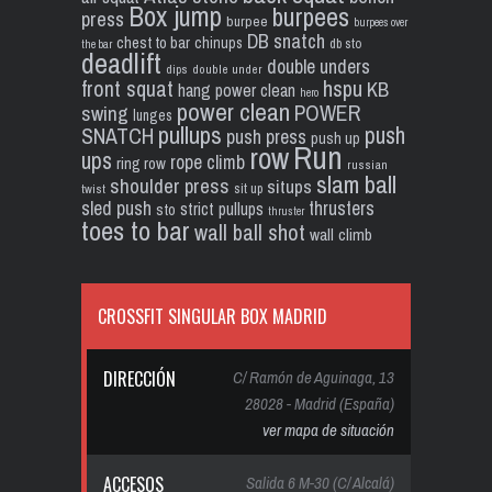
Box jump
burpees
press
burpee
burpees over
DB snatch
chest to bar
chinups
db sto
the bar
deadlift
double unders
dips
double under
front squat
hspu
KB
hang power clean
hero
power clean
POWER
swing
lunges
pullups
push
SNATCH
push press
push up
Run
row
ups
rope climb
ring row
russian
slam ball
shoulder press
situps
sit up
twist
sled push
thrusters
strict pullups
sto
thruster
toes to bar
wall ball shot
wall climb
CROSSFIT SINGULAR BOX MADRID
DIRECCIÓN
C/ Ramón de Aguinaga, 13
28028 - Madrid (España)
ver mapa de situación
ACCESOS
Salida 6 M-30 (C/ Alcalá)