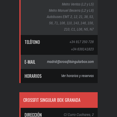
Metro Ventas (L2 y L5)
Metro Manuel Becerra (L2 y L6)
Autobuses EMT 2, 12, 21, 38, 53,
56, 71, 106, 110, 143, 146, 156,
210, C1, L06, N5, N7
TELÉFONO
+34 917 250 728
+34 639141823
E-MAIL
madrid@crossfitsingularbox.com
HORARIOS
Ver horarios y reservas
CROSSFIT SINGULAR BOX GRANADA
DIRECCIÓN
C/ Curro Cuchares, 2