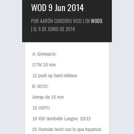
WOD 9 Jun 2014
POR AARÓN CORDERO VICO | EN
WODS
| EL 9 DE JUNIO DE 2014
A: Gimnastic:
OTM 10 min
12 push up hand reléase
B: WOD:
Amrap de 15 min
10 HSPU
16 KB/ dumbells Lunges 20/12
20 Russian twist con lo que hayamos