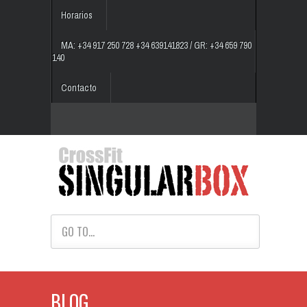
Horarios
MA: +34 917 250 728 +34 639141823 / GR: +34 659 790
140
Contacto
GO TO...
BLOG