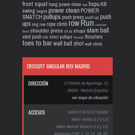
front squat
hspu
KB
hang power clean
hero
power clean
POWER
swing
lunges
pullups
push
SNATCH
push press
push up
Run
row
ups
rope climb
ring row
russian
slam ball
shoulder press
situps
sit up
twist
sled push
thrusters
strict pullups
sto
thruster
toes to bar
wall ball shot
wall climb
CROSSFIT SINGULAR BOX MADRID
DIRECCIÓN
C/ Ramón de Aguinaga, 13
28028 - Madrid (España)
ver mapa de situación
ACCESOS
Salida 6 M-30 (C/ Alcalá)
Metro Ventas (L2 y L5)
Metro Manuel Becerra (L2 y L6)
Autobuses EMT 2, 12, 21, 38, 53,