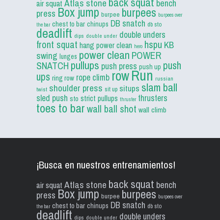
back squat
Atlas stone
bench
air squat
Box jump
burpees
press
burpee
burpees over
DB snatch
chest to bar
chinups
db sto
the bar
deadlift
double unders
dips
double under
front squat
hspu
KB
hang power clean
hero
power clean
POWER
swing
lunges
pullups
push
SNATCH
push press
push up
Run
row
ups
rope climb
ring row
russian
slam ball
shoulder press
situps
sit up
twist
sled push
thrusters
strict pullups
sto
thruster
toes to bar
wall ball shot
wall climb
¡Busca en nuestros entrenamientos!
back squat
Atlas stone
bench
air squat
Box jump
burpees
press
burpee
burpees over
DB snatch
chest to bar
chinups
db sto
the bar
deadlift
double unders
dips
double under