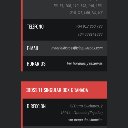
56, 71, 106, 110, 143, 146, 156,
210, C1, L06, N5, N7
TELÉFONO
+34 917 250 728
+34 639141823
E-MAIL
madrid@crossfitsingularbox.com
HORARIOS
Ver horarios y reservas
CROSSFIT SINGULAR BOX GRANADA
DIRECCIÓN
C/ Curro Cuchares, 2
18014 - Granada (España)
ver mapa de situación