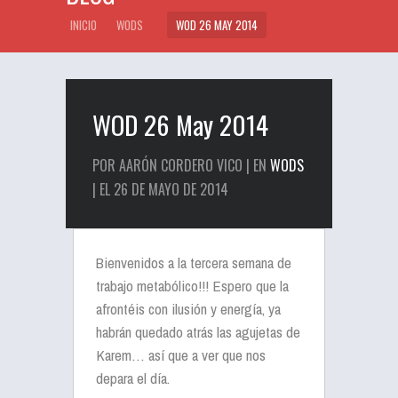
INICIO
WODS
WOD 26 MAY 2014
WOD 26 May 2014
POR AARÓN CORDERO VICO | EN
WODS
| EL 26 DE MAYO DE 2014
Bienvenidos a la tercera semana de
trabajo metabólico!!! Espero que la
afrontéis con ilusión y energía, ya
habrán quedado atrás las agujetas de
Karem… así que a ver que nos
depara el día.