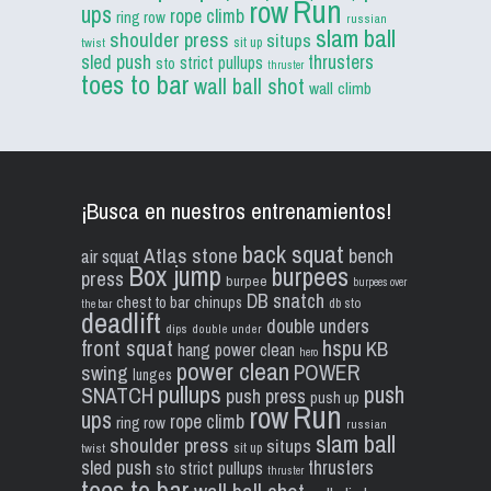
Run
row
ups
rope climb
ring row
russian
slam ball
shoulder press
situps
sit up
twist
sled push
thrusters
strict pullups
sto
thruster
toes to bar
wall ball shot
wall climb
¡Busca en nuestros entrenamientos!
back squat
Atlas stone
bench
air squat
Box jump
burpees
press
burpee
burpees over
DB snatch
chest to bar
chinups
db sto
the bar
deadlift
double unders
dips
double under
front squat
hspu
KB
hang power clean
hero
power clean
POWER
swing
lunges
pullups
push
SNATCH
push press
push up
Run
row
ups
rope climb
ring row
russian
slam ball
shoulder press
situps
sit up
twist
sled push
thrusters
strict pullups
sto
thruster
toes to bar