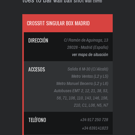
wall ball shot
wall climb
CROSSFIT SINGULAR BOX MADRID
DIRECCIÓN
C/ Ramón de Aguinaga, 13
28028 - Madrid (España)
ver mapa de situación
ACCESOS
Salida 6 M-30 (C/ Alcalá)
Metro Ventas (L2 y L5)
Metro Manuel Becerra (L2 y L6)
Autobuses EMT 2, 12, 21, 38, 53,
56, 71, 106, 110, 143, 146, 156,
210, C1, L06, N5, N7
TELÉFONO
+34 917 250 728
+34 639141823