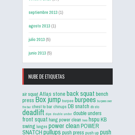
septiembre 2013
(1)
agosto 2013
(1)
julio 2013
(5)
junio 2013
(5)
NUBE DE ETIQUETAS
back squat
Atlas stone
bench
air squat
Box jump
burpees
press
burpee
burpees over
DB snatch
chest to bar
chinups
db sto
the bar
deadlift
double unders
dips
double under
front squat
hspu
KB
hang power clean
hero
power clean
POWER
swing
lunges
pullups
push
SNATCH
push press
push up