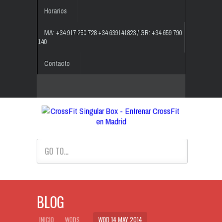
Horarios
MA: +34 917 250 728 +34 639141823 / GR: +34 659 790
140
Contacto
GO TO...
BLOG
INICIO
WODS
WOD 14 MAY 2014