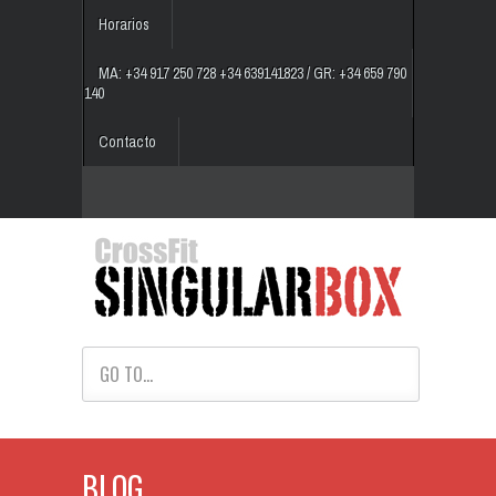
Horarios
MA: +34 917 250 728 +34 639141823 / GR: +34 659 790
140
Contacto
GO TO...
BLOG