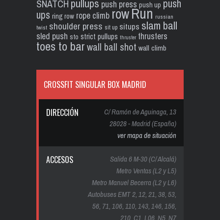
pullups
push
SNATCH
push press
push up
Run
row
ups
rope climb
ring row
russian
slam ball
shoulder press
situps
sit up
twist
sled push
thrusters
strict pullups
sto
thruster
toes to bar
wall ball shot
wall climb
CROSSFIT SINGULAR BOX MADRID
DIRECCIÓN
C/ Ramón de Aguinaga, 13
28028 - Madrid (España)
ver mapa de situación
ACCESOS
Salida 6 M-30 (C/ Alcalá)
Metro Ventas (L2 y L5)
Metro Manuel Becerra (L2 y L6)
Autobuses EMT 2, 12, 21, 38, 53,
56, 71, 106, 110, 143, 146, 156,
210, C1, L06, N5, N7