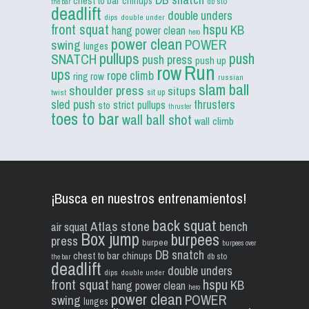
chest to bar
chinups
db sto
the bar
deadlift
double unders
dips
double under
front squat
hspu
KB
hang power clean
hero
power clean
POWER
swing
lunges
pullups
push
SNATCH
push press
push up
Run
row
ups
rope climb
ring row
russian
slam ball
shoulder press
situps
sit up
twist
sled push
thrusters
strict pullups
sto
thruster
toes to bar
wall ball shot
wall climb
¡Busca en nuestros entrenamientos!
back squat
Atlas stone
bench
air squat
Box jump
burpees
press
burpee
burpees over
DB snatch
chest to bar
chinups
db sto
the bar
deadlift
double unders
dips
double under
front squat
hspu
KB
hang power clean
hero
power clean
POWER
swing
lunges