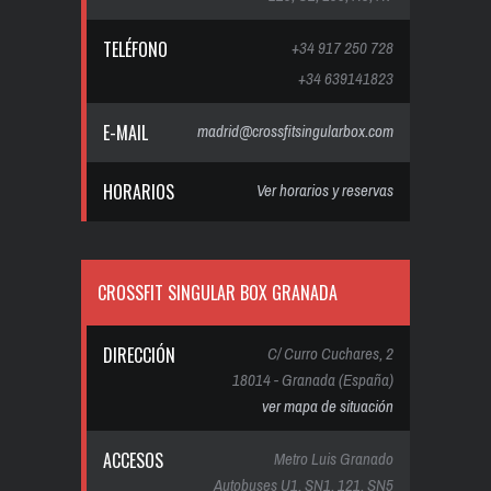
TELÉFONO
+34 917 250 728
+34 639141823
E-MAIL
madrid@crossfitsingularbox.com
HORARIOS
Ver horarios y reservas
CROSSFIT SINGULAR BOX GRANADA
DIRECCIÓN
C/ Curro Cuchares, 2
18014 - Granada (España)
ver mapa de situación
ACCESOS
Metro Luis Granado
Autobuses U1, SN1, 121, SN5