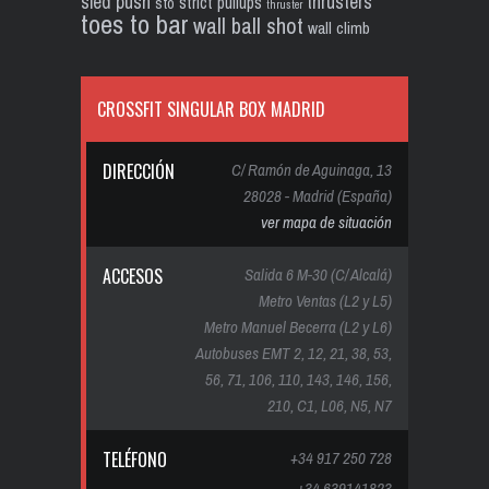
sled push
thrusters
strict pullups
sto
thruster
toes to bar
wall ball shot
wall climb
CROSSFIT SINGULAR BOX MADRID
DIRECCIÓN
C/ Ramón de Aguinaga, 13
28028 - Madrid (España)
ver mapa de situación
ACCESOS
Salida 6 M-30 (C/ Alcalá)
Metro Ventas (L2 y L5)
Metro Manuel Becerra (L2 y L6)
Autobuses EMT 2, 12, 21, 38, 53,
56, 71, 106, 110, 143, 146, 156,
210, C1, L06, N5, N7
TELÉFONO
+34 917 250 728
+34 639141823