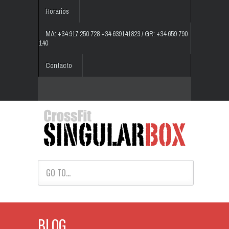
Horarios
MA: +34 917 250 728 +34 639141823 / GR: +34 659 790
140
Contacto
GO TO...
BLOG