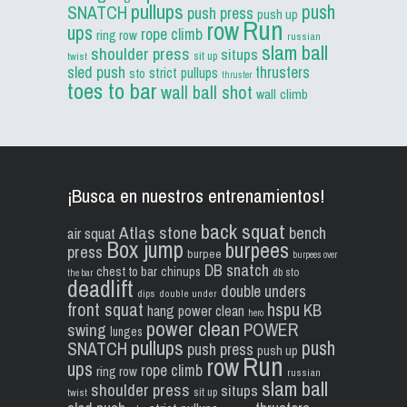
pullups
push
SNATCH
push press
push up
Run
row
ups
rope climb
ring row
russian
slam ball
shoulder press
situps
sit up
twist
sled push
thrusters
strict pullups
sto
thruster
toes to bar
wall ball shot
wall climb
¡Busca en nuestros entrenamientos!
back squat
Atlas stone
bench
air squat
Box jump
burpees
press
burpee
burpees over
DB snatch
chest to bar
chinups
db sto
the bar
deadlift
double unders
dips
double under
front squat
hspu
KB
hang power clean
hero
power clean
POWER
swing
lunges
pullups
push
SNATCH
push press
push up
Run
row
ups
rope climb
ring row
russian
slam ball
shoulder press
situps
sit up
twist