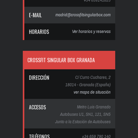
E-MAIL
madrid@crossfitsingularbox.com
HORARIOS
Ver horarios y reservas
CROSSFIT SINGULAR BOX GRANADA
DIRECCIÓN
C/ Curro Cuchares, 2
18014 - Granada (España)
ver mapa de situación
ACCESOS
Metro Luis Granado
Autobuses U1, SN1, 121, SN5
Junto a la Estación de Autobuses
TELÉFONOS
+34 659 790 140