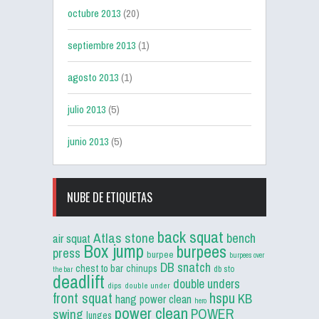
octubre 2013
(20)
septiembre 2013
(1)
agosto 2013
(1)
julio 2013
(5)
junio 2013
(5)
NUBE DE ETIQUETAS
back squat
Atlas stone
bench
air squat
Box jump
burpees
press
burpee
burpees over
DB snatch
chest to bar
chinups
db sto
the bar
deadlift
double unders
dips
double under
front squat
hspu
KB
hang power clean
hero
power clean
POWER
swing
lunges