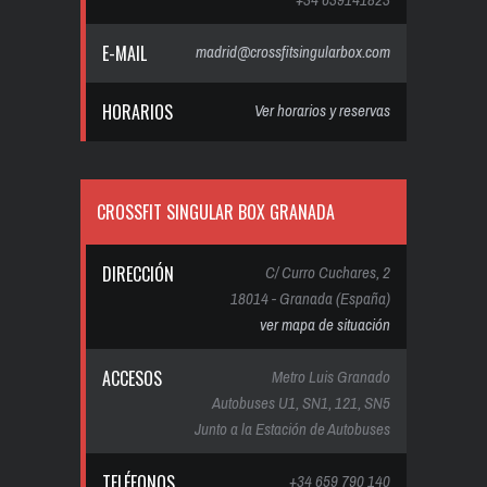
E-MAIL
madrid@crossfitsingularbox.com
HORARIOS
Ver horarios y reservas
CROSSFIT SINGULAR BOX GRANADA
DIRECCIÓN
C/ Curro Cuchares, 2
18014 - Granada (España)
ver mapa de situación
ACCESOS
Metro Luis Granado
Autobuses U1, SN1, 121, SN5
Junto a la Estación de Autobuses
TELÉFONOS
+34 659 790 140