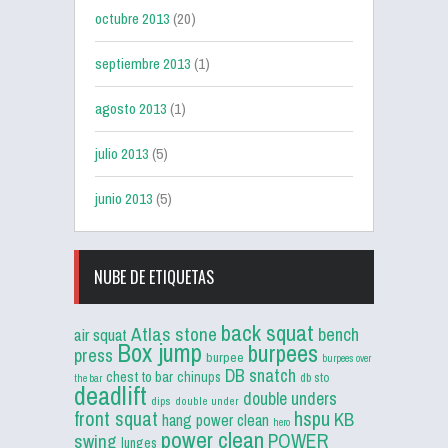
octubre 2013
(20)
septiembre 2013
(1)
agosto 2013
(1)
julio 2013
(5)
junio 2013
(5)
NUBE DE ETIQUETAS
back squat
Atlas stone
bench
air squat
Box jump
burpees
press
burpee
burpees over
DB snatch
chest to bar
chinups
db sto
the bar
deadlift
double unders
dips
double under
front squat
hspu
KB
hang power clean
hero
power clean
POWER
swing
lunges