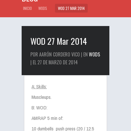
INICIO
WODS
WOD 27 MAR 2014
WOD 27 Mar 2014
POR AARÓN CORDERO VICO | EN
WODS
| EL 27 DE MARZO DE 2014
A: Skills:
Muscleups.
B: WOD:
AMRAP 5 min of:
10 dumbells push press (20 / 12.5