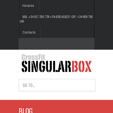
Horarios
MA: +34 917 250 728 +34 639141823 / GR: +34 659 790
140
Contacto
GO TO...
BLOG