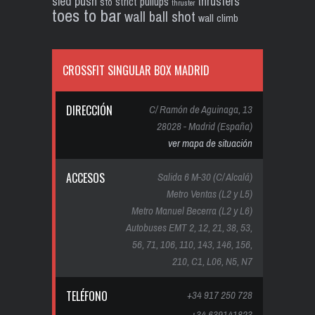
sled push
thrusters
strict pullups
sto
thruster
toes to bar
wall ball shot
wall climb
CROSSFIT SINGULAR BOX MADRID
DIRECCIÓN
C/ Ramón de Aguinaga, 13
28028 - Madrid (España)
ver mapa de situación
ACCESOS
Salida 6 M-30 (C/ Alcalá)
Metro Ventas (L2 y L5)
Metro Manuel Becerra (L2 y L6)
Autobuses EMT 2, 12, 21, 38, 53,
56, 71, 106, 110, 143, 146, 156,
210, C1, L06, N5, N7
TELÉFONO
+34 917 250 728
+34 639141823