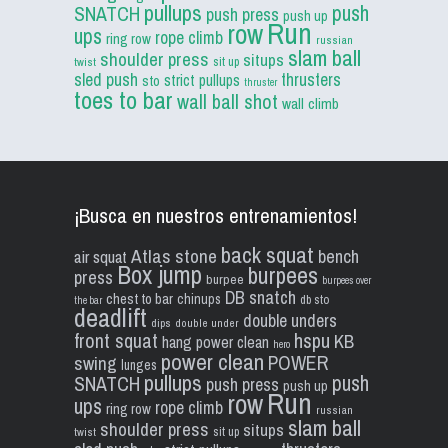
pullups
push
SNATCH
push press
push up
Run
row
ups
rope climb
ring row
russian
slam ball
shoulder press
situps
sit up
twist
sled push
thrusters
strict pullups
sto
thruster
toes to bar
wall ball shot
wall climb
¡Busca en nuestros entrenamientos!
back squat
Atlas stone
bench
air squat
Box jump
burpees
press
burpee
burpees over
DB snatch
chest to bar
chinups
db sto
the bar
deadlift
double unders
dips
double under
front squat
hspu
KB
hang power clean
hero
power clean
POWER
swing
lunges
pullups
push
SNATCH
push press
push up
Run
row
ups
rope climb
ring row
russian
slam ball
shoulder press
situps
sit up
twist