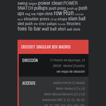
power clean
POWER
swing
lunges
pullups
push
SNATCH
push press
push up
Run
row
ups
rope climb
ring row
russian
slam ball
shoulder press
situps
sit up
twist
sled push
thrusters
strict pullups
sto
thruster
toes to bar
wall ball shot
wall climb
CROSSFIT SINGULAR BOX MADRID
DIRECCIÓN
C/ Ramón de Aguinaga, 13
28028 - Madrid (España)
ver mapa de situación
ACCESOS
Salida 6 M-30 (C/ Alcalá)
Metro Ventas (L2 y L5)
Metro Manuel Becerra (L2 y L6)
Autobuses EMT 2, 12, 21, 38, 53,
56, 71, 106, 110, 143, 146, 156,