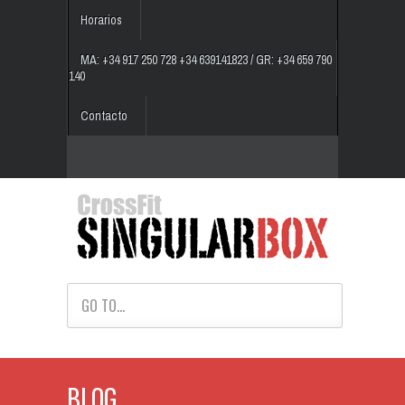
Horarios
MA: +34 917 250 728 +34 639141823 / GR: +34 659 790
140
Contacto
GO TO...
BLOG