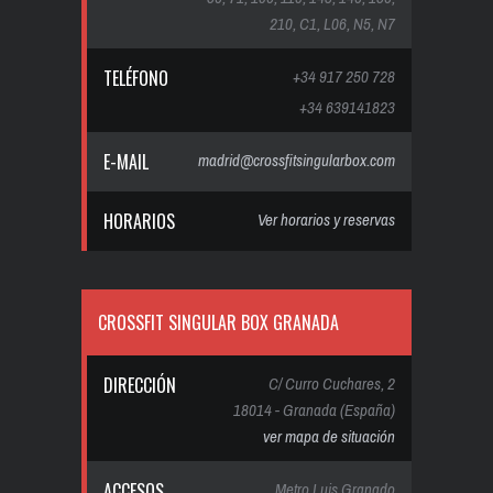
210, C1, L06, N5, N7
TELÉFONO
+34 917 250 728
+34 639141823
E-MAIL
madrid@crossfitsingularbox.com
HORARIOS
Ver horarios y reservas
CROSSFIT SINGULAR BOX GRANADA
DIRECCIÓN
C/ Curro Cuchares, 2
18014 - Granada (España)
ver mapa de situación
ACCESOS
Metro Luis Granado