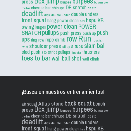
Box jump
burpees
press
burpee
burpees over
DB snatch
chest to bar
chinups
db sto
the bar
deadlift
double unders
dips
double under
front squat
hspu
KB
hang power clean
hero
power clean
POWER
swing
lunges
pullups
push
SNATCH
push press
push up
Run
row
ups
rope climb
ring row
russian
slam ball
shoulder press
situps
sit up
twist
sled push
thrusters
strict pullups
sto
thruster
toes to bar
wall ball shot
wall climb
¡Busca en nuestros entrenamientos!
back squat
Atlas stone
bench
air squat
Box jump
burpees
press
burpee
burpees over
DB snatch
chest to bar
chinups
db sto
the bar
deadlift
double unders
dips
double under
front squat
hspu
KB
hang power clean
hero