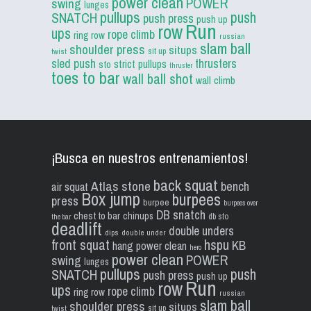
power clean
POWER
swing
lunges
pullups
push
SNATCH
push press
push up
Run
row
ups
rope climb
ring row
russian
slam ball
shoulder press
situps
sit up
twist
sled push
thrusters
strict pullups
sto
thruster
toes to bar
wall ball shot
wall climb
¡Busca en nuestros entrenamientos!
back squat
Atlas stone
bench
air squat
Box jump
burpees
press
burpee
burpees over
DB snatch
chest to bar
chinups
db sto
the bar
deadlift
double unders
dips
double under
front squat
hspu
KB
hang power clean
hero
power clean
POWER
swing
lunges
pullups
push
SNATCH
push press
push up
Run
row
ups
rope climb
ring row
russian
slam ball
shoulder press
situps
sit up
twist