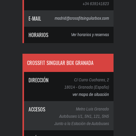
+34 639141823
E-MAIL
madrid@crossfitsingularbox.com
HORARIOS
Ver horarios y reservas
CROSSFIT SINGULAR BOX GRANADA
DIRECCIÓN
C/ Curro Cuchares, 2
18014 - Granada (España)
ver mapa de situación
ACCESOS
Metro Luis Granado
Autobuses U1, SN1, 121, SN5
Junto a la Estación de Autobuses