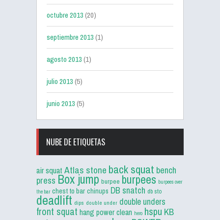
octubre 2013
(20)
septiembre 2013
(1)
agosto 2013
(1)
julio 2013
(5)
junio 2013
(5)
NUBE DE ETIQUETAS
back squat
Atlas stone
bench
air squat
Box jump
burpees
press
burpee
burpees over
DB snatch
chest to bar
chinups
db sto
the bar
deadlift
double unders
dips
double under
front squat
hspu
KB
hang power clean
hero