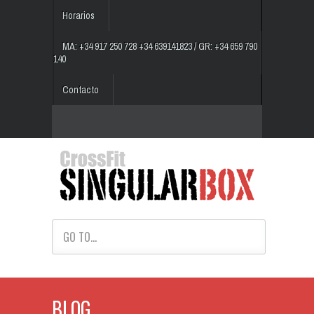
Horarios
MA: +34 917 250 728 +34 639141823 / GR: +34 659 790
140
Contacto
GO TO...
BLOG