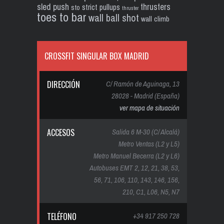
sled push
thrusters
strict pullups
sto
thruster
toes to bar
wall ball shot
wall climb
CROSSFIT SINGULAR BOX MADRID
DIRECCIÓN
C/ Ramón de Aguinaga, 13
28028 - Madrid (España)
ver mapa de situación
ACCESOS
Salida 6 M-30 (C/ Alcalá)
Metro Ventas (L2 y L5)
Metro Manuel Becerra (L2 y L6)
Autobuses EMT 2, 12, 21, 38, 53,
56, 71, 106, 110, 143, 146, 156,
210, C1, L06, N5, N7
TELÉFONO
+34 917 250 728