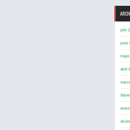
ARCH
julio 
junio
mayo
abril 
marz
febre
enero
dicie