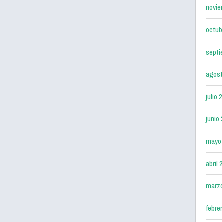
novie
octub
septi
agost
julio 
junio
mayo
abril 
marz
febre