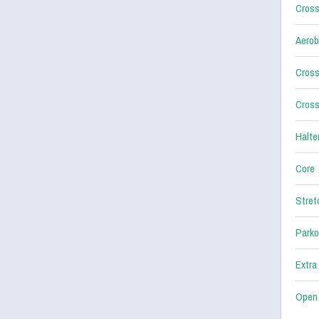
Cross
Aerob
Cross
Cross
Halter
Core
Stret
Parko
Extra
Open