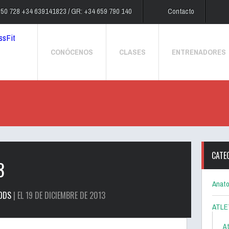
250 728 +34 639141823 / GR: +34 659 790 140
Contacto
CONÓCENOS
CLASES
ENTRENADORES
CATE
3
Anato
ODS
| EL 19 DE DICIEMBRE DE 2013
ATLE
At