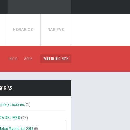
HORARIOS
TARIFAS
INICIO
WODS
WOD 19 DEC 2013
GORÍAS
mía y Lesiones
(1)
TA DEL MES
(13)
letas Madrid del 2018
(6)