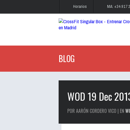
Horarios
MA: +34 917 
BLOG
WOD 19 Dec 201
POR AARÓN CORDERO VICO | EN
W