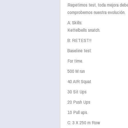
Repetimos test, toda mejora deb
comprobemos nuestra evolución.
A: Skills:
Kettelbells snatch.
B: RETEST!!
Baseline test:
For time.
500 M run
40 AIR Squat
30 Sit Ups
20 Push Ups
10 Pull ups.
C: 3 X 250 m Row