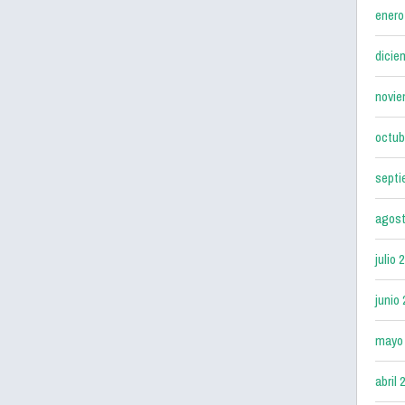
enero
dicie
novie
octub
septi
agost
julio 
junio
mayo
abril 