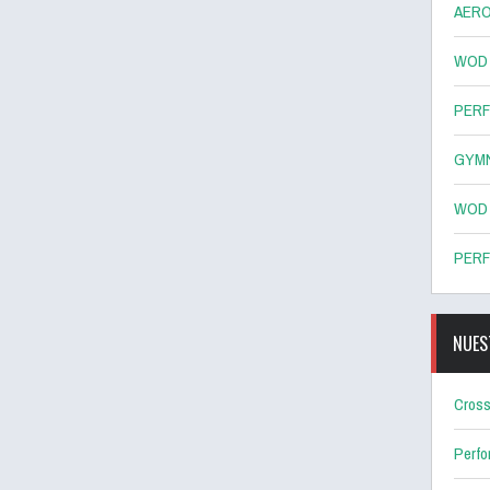
AERO
WOD 8
PERF
GYMN
WOD 7
PERF
NUES
Cross
Perf