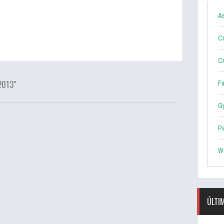
Ae
Cr
Cr
2013"
F
G
P
W
ÚLTI