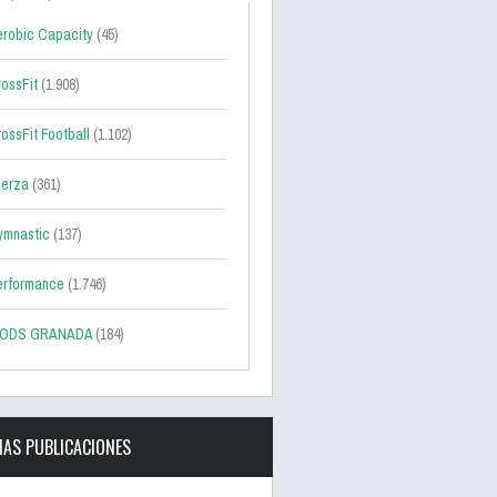
robic Capacity
(45)
ossFit
(1.908)
ossFit Football
(1.102)
uerza
(361)
ymnastic
(137)
erformance
(1.746)
ODS GRANADA
(184)
MAS PUBLICACIONES