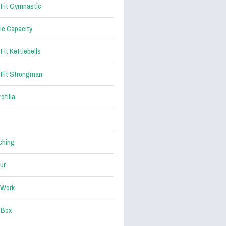
Fit Gymnastic
ic Capacity
Fit Kettlebells
Fit Strongman
ofilia
ching
ur
 Work
 Box