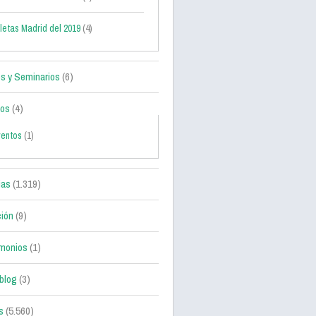
letas Madrid del 2019
(4)
s y Seminarios
(6)
tos
(4)
ventos
(1)
ias
(1.319)
ción
(9)
monios
(1)
blog
(3)
s
(5.560)