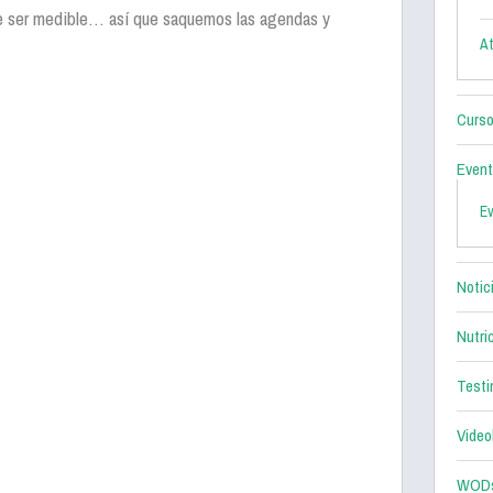
e ser medible… así que saquemos las agendas y
At
Curso
Even
E
Notic
Nutri
Testi
Video
WOD