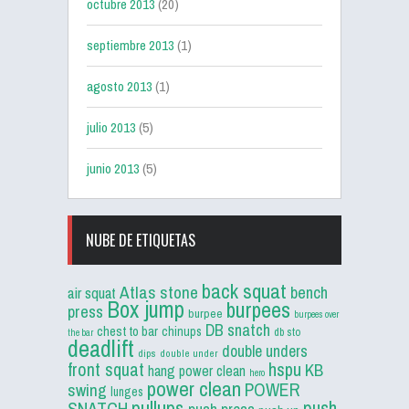
octubre 2013
(20)
septiembre 2013
(1)
agosto 2013
(1)
julio 2013
(5)
junio 2013
(5)
NUBE DE ETIQUETAS
back squat
Atlas stone
bench
air squat
Box jump
burpees
press
burpee
burpees over
DB snatch
chest to bar
chinups
db sto
the bar
deadlift
double unders
dips
double under
front squat
hspu
KB
hang power clean
hero
power clean
POWER
swing
lunges
pullups
push
SNATCH