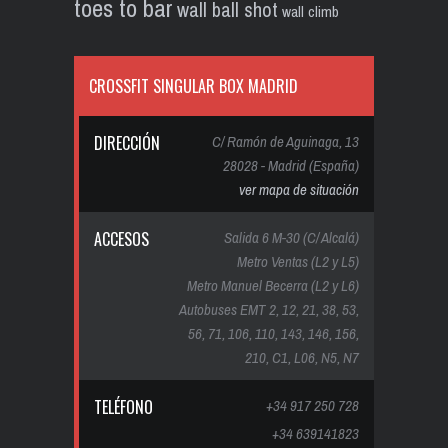
toes to bar
wall ball shot
wall climb
CROSSFIT SINGULAR BOX MADRID
DIRECCIÓN
C/ Ramón de Aguinaga, 13
28028 - Madrid (España)
ver mapa de situación
ACCESOS
Salida 6 M-30 (C/ Alcalá)
Metro Ventas (L2 y L5)
Metro Manuel Becerra (L2 y L6)
Autobuses EMT 2, 12, 21, 38, 53,
56, 71, 106, 110, 143, 146, 156,
210, C1, L06, N5, N7
TELÉFONO
+34 917 250 728
+34 639141823