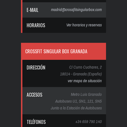
E-MAIL
madrid@crossfitsingularbox.com
HORARIOS
Ver horarios y reservas
CROSSFIT SINGULAR BOX GRANADA
DIRECCIÓN
C/ Curro Cuchares, 2
18014 - Granada (España)
ver mapa de situación
ACCESOS
Metro Luis Granado
Autobuses U1, SN1, 121, SN5
Junto a la Estación de Autobuses
TELÉFONOS
+34 659 790 140