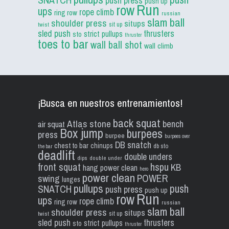
push press
push up
Run
row
ups
rope climb
ring row
russian
slam ball
shoulder press
situps
sit up
twist
sled push
thrusters
strict pullups
sto
thruster
toes to bar
wall ball shot
wall climb
¡Busca en nuestros entrenamientos!
back squat
Atlas stone
bench
air squat
Box jump
burpees
press
burpee
burpees over
DB snatch
chest to bar
chinups
db sto
the bar
deadlift
double unders
dips
double under
front squat
hspu
KB
hang power clean
hero
power clean
POWER
swing
lunges
pullups
push
SNATCH
push press
push up
Run
row
ups
rope climb
ring row
russian
slam ball
shoulder press
situps
sit up
twist
sled push
thrusters
strict pullups
sto
thruster