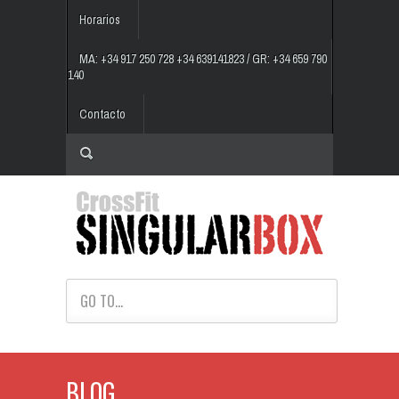
Horarios
MA: +34 917 250 728 +34 639141823 / GR: +34 659 790
140
Contacto
GO TO...
BLOG