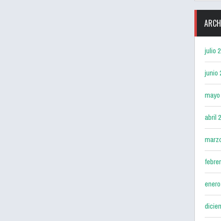
ARCH
julio 
junio
mayo
abril 
marz
febre
enero
dicie