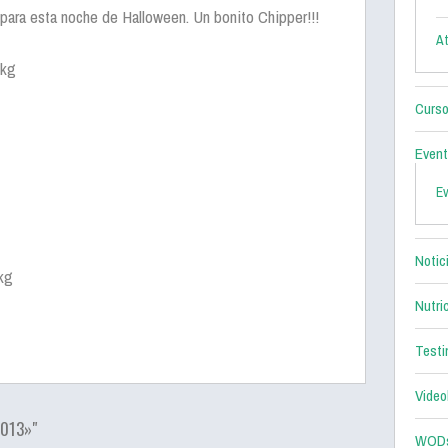
Y para esta noche de Halloween. Un bonito Chipper!!!
At
 kg
Curso
Even
E
Notic
kg
Nutri
Testi
Video
013»"
WOD