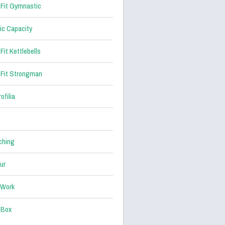
Fit Gymnastic
ic Capacity
Fit Kettlebells
Fit Strongman
ofilia
ching
ur
 Work
 Box