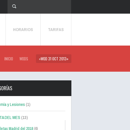
HORARIOS
TARIFAS
INICIO
WODS
«WOD 31 OCT 2013»
GORÍAS
mía y Lesiones
(1)
TA DEL MES
(13)
letas Madrid del 2018
(6)