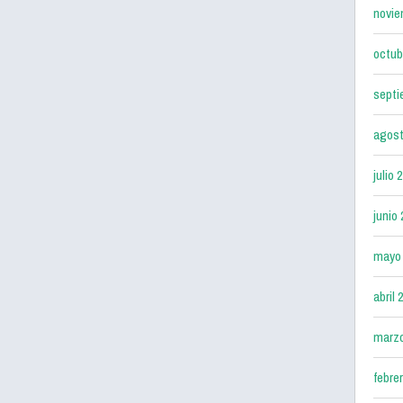
novie
octub
septi
agost
julio 
junio
mayo
abril 
marz
febre