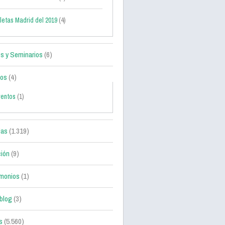
letas Madrid del 2019
(4)
s y Seminarios
(6)
tos
(4)
ventos
(1)
ias
(1.319)
ción
(9)
monios
(1)
blog
(3)
s
(5.560)