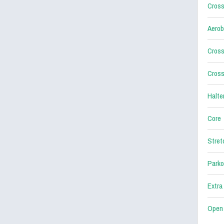
Cross
Aerob
Cross
Cross
Halter
Core
Stret
Parko
Extra
Open