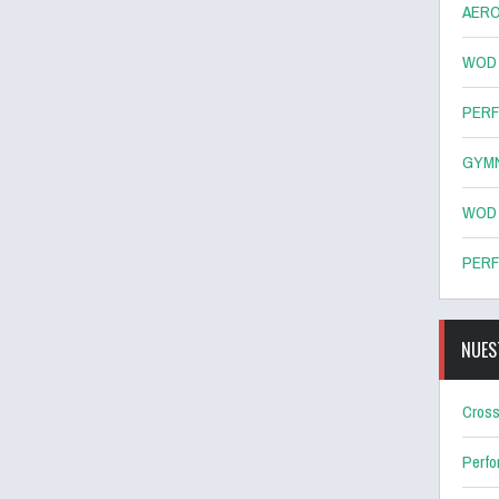
AERO
WOD 8
PERF
GYMN
WOD 7
PERF
NUES
Cross
Perf