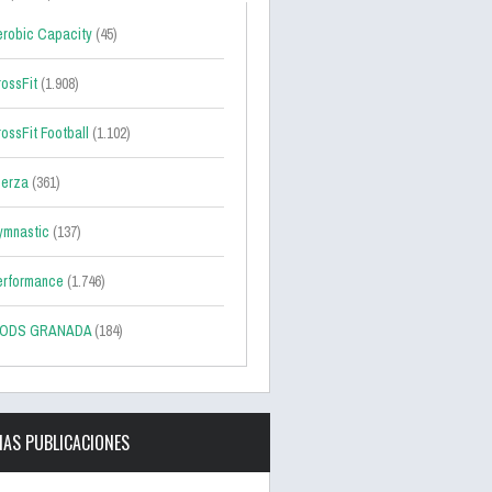
robic Capacity
(45)
ossFit
(1.908)
ossFit Football
(1.102)
uerza
(361)
ymnastic
(137)
erformance
(1.746)
ODS GRANADA
(184)
MAS PUBLICACIONES