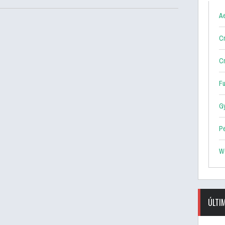
Ae
Cr
Cr
F
G
P
W
ÚLTI