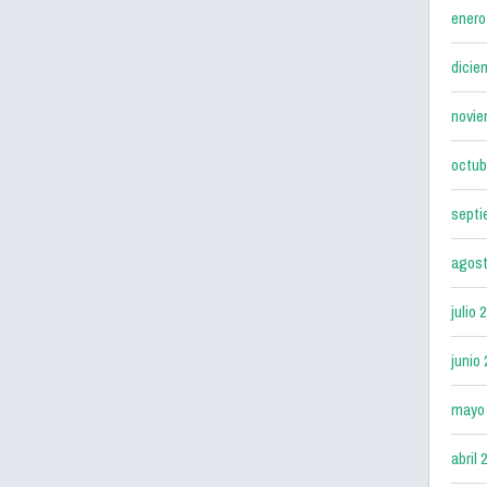
enero
dicie
novie
octub
septi
agost
julio 
junio
mayo
abril 