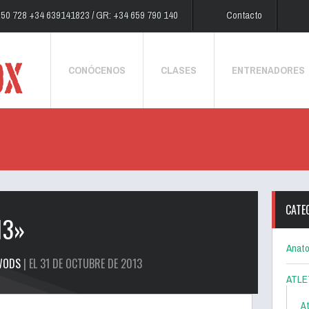
250 728 +34 639141823 / GR: +34 659 790 140
Contacto
CONÓCENOS
CLASES
ENTRENADORES
CATE
13»
Anato
WODS
| EL 31 DE OCTUBRE DE 2013
ATLE
At