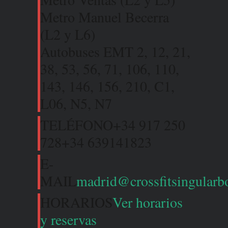
Metro Manuel Becerra
(L2 y L6)
Autobuses EMT 2, 12, 21,
38, 53, 56, 71, 106, 110,
143, 146, 156, 210, C1,
L06, N5, N7
TELÉFONO
+34 917 250
728
+34 639141823
E-
MAIL
madrid@crossfitsingular
HORARIOS
Ver horarios
y reservas