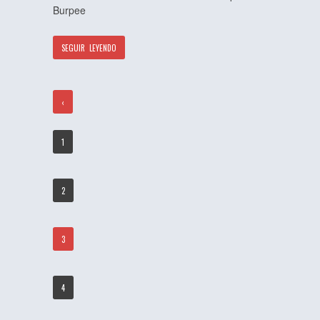
Burpee
SEGUIR LEYENDO
‹
1
2
3
4