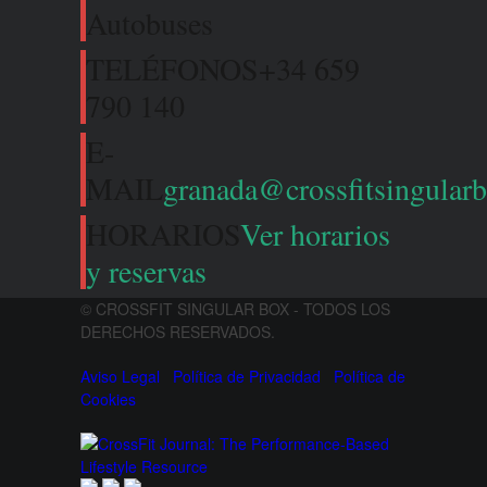
Autobuses
TELÉFONOS
+34 659
790 140
E-
MAIL
granada@crossfitsingular
HORARIOS
Ver horarios
y reservas
© CROSSFIT SINGULAR BOX - TODOS LOS
DERECHOS RESERVADOS.
Aviso Legal
Política de Privacidad
Política de
Cookies