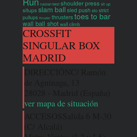
Run
shoulder press
sit up
russian twist
slam ball
situps
sled push
strict
sto
toes to bar
thrusters
pullups
thruster
wall ball shot
wall climb
CROSSFIT
SINGULAR BOX
MADRID
DIRECCIÓN
C/ Ramón
de Aguinaga, 13
28028 - Madrid (España)
ver mapa de situación
ACCESOS
Salida 6 M-30
(C/ Alcalá)
Metro Ventas (L2 y L5)