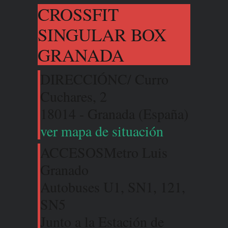
CROSSFIT
SINGULAR BOX
GRANADA
DIRECCIÓN
C/ Curro
Cuchares, 2
18014 - Granada (España)
ver mapa de situación
ACCESOS
Metro Luis
Granado
Autobuses U1, SN1, 121,
SN5
Junto a la Estación de