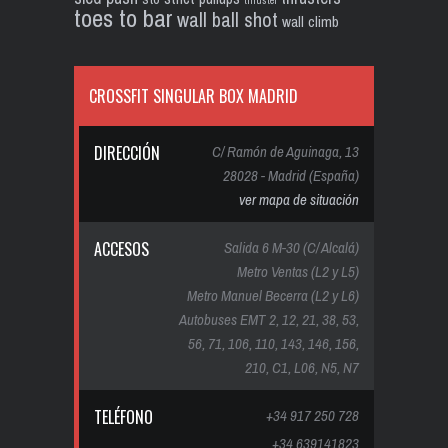
thruster
toes to bar
wall ball shot
wall climb
CROSSFIT SINGULAR BOX MADRID
DIRECCIÓN
C/ Ramón de Aguinaga, 13
28028 - Madrid (España)
ver mapa de situación
ACCESOS
Salida 6 M-30 (C/ Alcalá)
Metro Ventas (L2 y L5)
Metro Manuel Becerra (L2 y L6)
Autobuses EMT 2, 12, 21, 38, 53,
56, 71, 106, 110, 143, 146, 156,
210, C1, L06, N5, N7
TELÉFONO
+34 917 250 728
+34 639141823