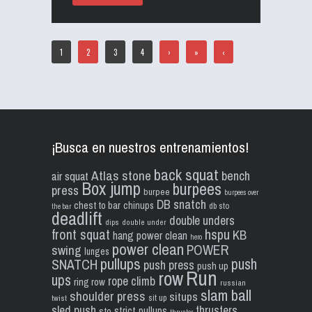
1
2
3
4
›
»
‹
¡Busca en nuestros entrenamientos!
back squat
Atlas stone
bench
air squat
Box jump
burpees
press
burpee
burpees over
DB snatch
chest to bar
chinups
db sto
the bar
deadlift
double unders
dips
double under
front squat
hspu
KB
hang power clean
hero
power clean
POWER
swing
lunges
pullups
push
SNATCH
push press
push up
Run
row
ups
rope climb
ring row
russian
slam ball
shoulder press
situps
sit up
twist
sled push
thrusters
strict pullups
sto