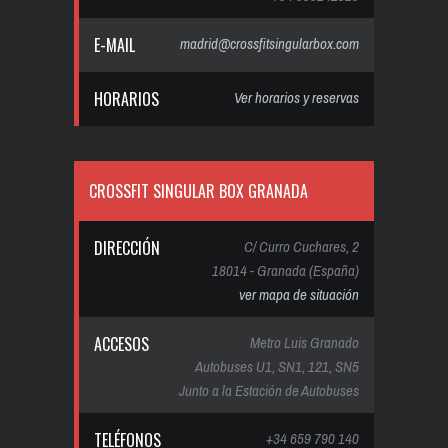
E-MAIL
madrid@crossfitsingularbox.com
HORARIOS
Ver horarios y reservas
CROSSFIT SINGULAR BOX GRANADA
DIRECCIÓN
C/ Curro Cuchares, 2
18014 - Granada (España)
ver mapa de situación
ACCESOS
Metro Luis Granado
Autobuses U1, SN1, 121, SN5
Junto a la Estación de Autobuses
TELÉFONOS
+34 659 790 140