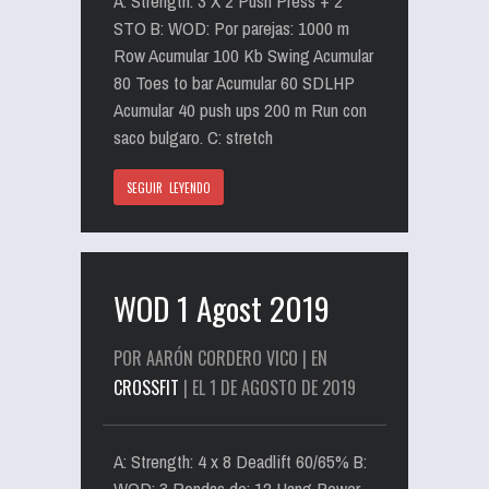
A: Strength: 3 X 2 Push Press + 2
STO B: WOD: Por parejas: 1000 m
Row Acumular 100 Kb Swing Acumular
80 Toes to bar Acumular 60 SDLHP
Acumular 40 push ups 200 m Run con
saco bulgaro. C: stretch
SEGUIR LEYENDO
WOD 1 Agost 2019
POR AARÓN CORDERO VICO | EN
CROSSFIT
| EL 1 DE AGOSTO DE 2019
A: Strength: 4 x 8 Deadlift 60/65% B:
WOD: 3 Rondas de: 12 Hang Power