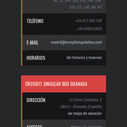
56, 71, 106, 110, 143, 146, 156,
210, C1, L06, N5, N7
TELÉFONO
+34 917 250 728
+34 639141823
E-MAIL
madrid@crossfitsingularbox.com
HORARIOS
Ver horarios y reservas
CROSSFIT SINGULAR BOX GRANADA
DIRECCIÓN
C/ Curro Cuchares, 2
18014 - Granada (España)
ver mapa de situación
Metro Luis Granado