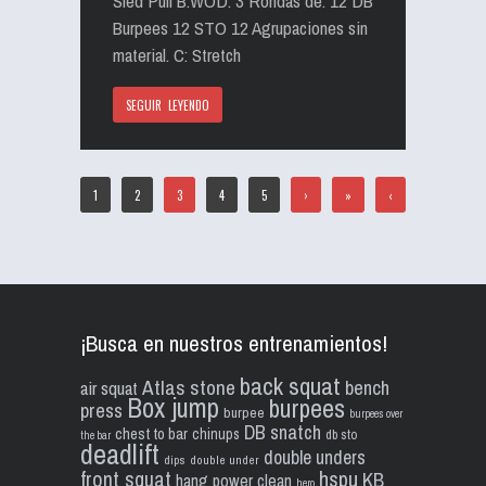
Sled Pull B:WOD: 3 Rondas de: 12 DB
Burpees 12 STO 12 Agrupaciones sin
material. C: Stretch
SEGUIR LEYENDO
1
2
3
4
5
›
»
‹
¡Busca en nuestros entrenamientos!
back squat
Atlas stone
bench
air squat
Box jump
burpees
press
burpee
burpees over
DB snatch
chest to bar
chinups
db sto
the bar
deadlift
double unders
dips
double under
front squat
hspu
KB
hang power clean
hero