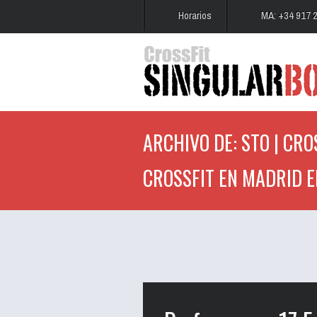
Horarios
MA: +34 917 
ARCHIVO DE: STO | CRO
CROSSFIT EN MADRID E