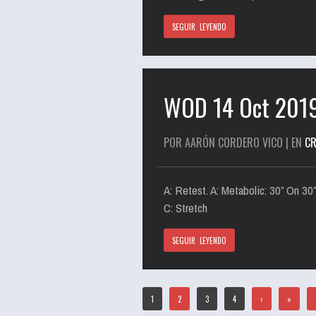
SEGUIR LEYENDO
WOD 14 Oct 201
POR AARÓN CORDERO VICO | EN
CR
A: Retest. A: Metabolic: 30” On 
C: Stretch
SEGUIR LEYENDO
1
2
3
4
›
»