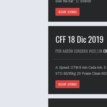
over the bar”. C: Stretch
SEGUIR LEYENDO
CFF 18 Dic 2019
POR AARÓN CORDERO VICO | EN
CR
A: Speed: OTM 8 min Cada min. 5
STO 60/35kg 20 Power Clean 60/3
SEGUIR LEYENDO