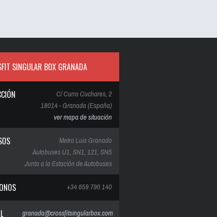
FIT SINGULAR BOX GRANADA
CCIÓN
C/ Curro Cuchares, 2
18014 - Granada (España)
ver mapa de situación
SOS
Metro Luis Granado
Autobuses U1, SN1, 121, SN5
Junto a la Estación de Autobuses
FONOS
+34 659 790 140
IL
granada@crossfitsingularbox.com