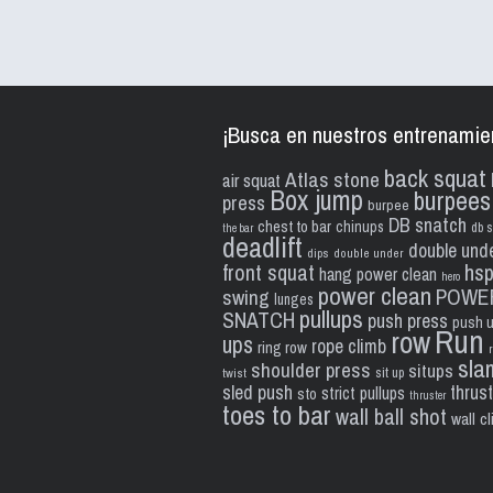
¡Busca en nuestros entrenamie
back squat
Atlas stone
air squat
Box jump
burpees
press
burpee
DB snatch
chest to bar
chinups
db s
the bar
deadlift
double und
dips
double under
front squat
hs
hang power clean
hero
power clean
POWE
swing
lunges
pullups
SNATCH
push press
push 
Run
row
ups
rope climb
ring row
sla
shoulder press
situps
sit up
twist
sled push
thrus
strict pullups
sto
thruster
toes to bar
wall ball shot
wall c