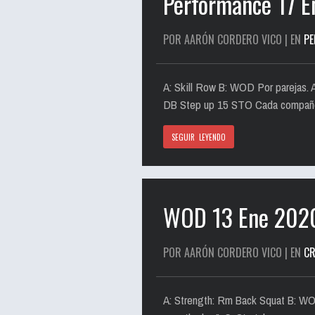
Performance 17 
POR AARÓN CORDERO VICO | EN
P
A: Skill Row B: WOD Por parejas. 
DB Step up 15 STO Cada compañero
SEGUIR LEYENDO
WOD 13 Ene 202
POR AARÓN CORDERO VICO | EN
CR
A: Strength: Rm Back Squat B: WO