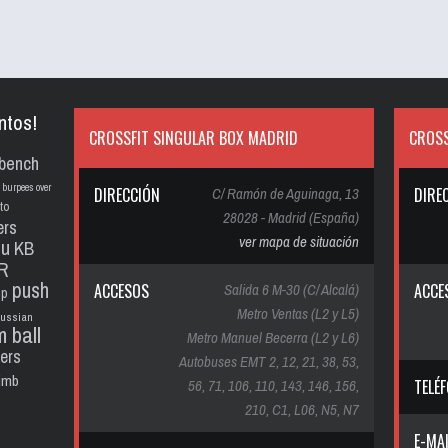
ntos!
CROSSFIT SINGULAR BOX MADRID
CROSS
bench
burpees over
DIRECCIÓN
C/ Ramón de Aguinaga, 13
DIRE
to
28028 - Madrid (España)
ers
ver mapa de situación
pu
KB
R
push
ACCESOS
Salida 6 M-30 (C/ Alcalá)
ACCE
up
Metro Ventas (L2 y L5)
russian
m ball
Metro Manuel Becerra (L2 y L6)
ters
Autobuses EMT 2, 12, 21, 38, 53,
limb
56, 71, 106, 110, 143, 146, 156,
TELÉ
210, C1, L06, N5, N7
E-MA