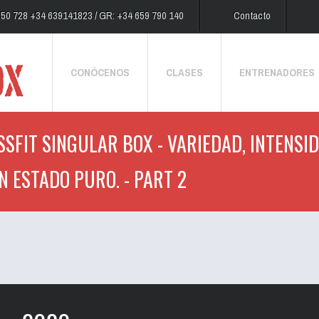
250 728 +34 639141823 / GR: +34 659 790 140
Contacto
CONÓCENOS
CLASES
ENTRENADORES
SSFIT SINGULAR BOX - VARIEDAD, INTENSID
N ESTADO PURO. - PART 2