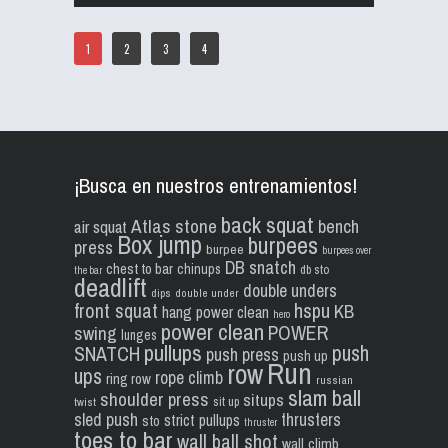
1
2
3
4
¡Busca en nuestros entrenamientos!
back squat
Atlas stone
bench
air squat
Box jump
burpees
press
burpee
burpees over
DB snatch
chest to bar
chinups
db sto
the bar
deadlift
double unders
dips
double under
front squat
hspu
KB
hang power clean
hero
power clean
POWER
swing
lunges
pullups
push
SNATCH
push press
push up
Run
row
ups
rope climb
ring row
russian
slam ball
shoulder press
situps
sit up
twist
sled push
thrusters
strict pullups
sto
thruster
toes to bar
wall ball shot
wall climb