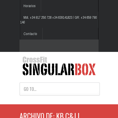
Horarios
MA: +34 917 250 728 +34 639141823 / GR: +34 659 790
140
Contacto
GO TO...
ARCHIVO DE: KB C&J |