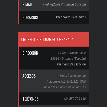
E-MAIL
madrid@crossfitsingularbox.com
HORARIOS
Ver horarios y reservas
CROSSFIT SINGULAR BOX GRANADA
DIRECCIÓN
C/ Curro Cuchares, 2
18014 - Granada (España)
ver mapa de situación
ACCESOS
Metro Luis Granado
Autobuses U1, SN1, 121, SN5
Junto a la Estación de Autobuses
TELÉFONOS
+34 659 790 140