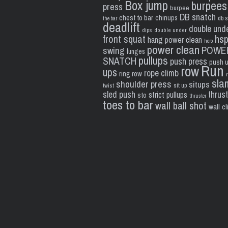
Box jump
burpees
press
burpee
DB snatch
chest to bar
chinups
db s
the bar
deadlift
double und
dips
double under
front squat
hs
hang power clean
hero
power clean
POWE
swing
lunges
pullups
SNATCH
push press
push 
Run
row
ups
rope climb
ring row
sla
shoulder press
situps
sit up
twist
sled push
thrus
strict pullups
sto
thruster
toes to bar
wall ball shot
wall c