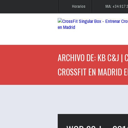
Horarios
MA: +34 917 
ARCHIVO DE: KB C&J | 
CROSSFIT EN MADRID E