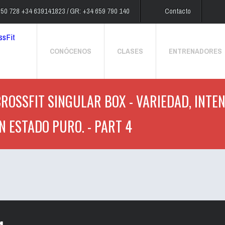
250 728 +34 639141823 / GR: +34 659 790 140
Contacto
CONÓCENOS
CLASES
ENTRENADORES
CROSSFIT SINGULAR BOX - VARIEDAD, INTE
N ESTADO PURO. - PART 4