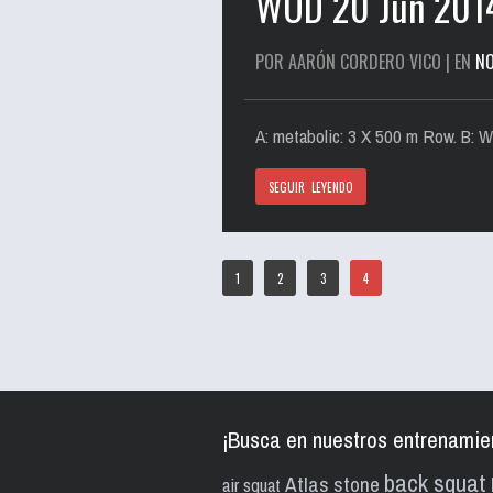
WOD 20 Jun 201
POR AARÓN CORDERO VICO | EN
NO
A: metabolic: 3 X 500 m Row. B: 
SEGUIR LEYENDO
1
2
3
4
¡Busca en nuestros entrenamie
back squat
Atlas stone
air squat