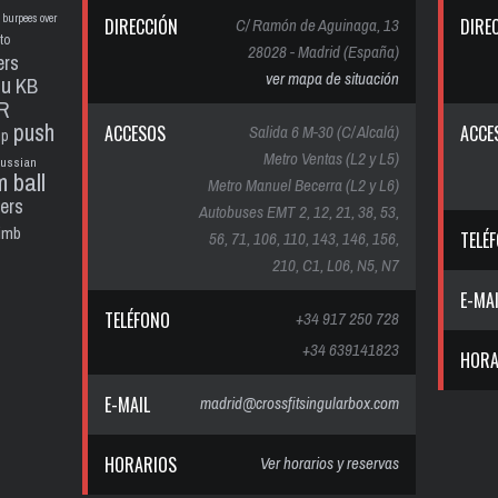
burpees over
DIRECCIÓN
C/ Ramón de Aguinaga, 13
DIRE
to
28028 - Madrid (España)
ers
ver mapa de situación
pu
KB
R
push
ACCESOS
Salida 6 M-30 (C/ Alcalá)
ACCE
up
Metro Ventas (L2 y L5)
russian
m ball
Metro Manuel Becerra (L2 y L6)
ters
Autobuses EMT 2, 12, 21, 38, 53,
limb
56, 71, 106, 110, 143, 146, 156,
TELÉ
210, C1, L06, N5, N7
E-MA
TELÉFONO
+34 917 250 728
+34 639141823
HORA
E-MAIL
madrid@crossfitsingularbox.com
HORARIOS
Ver horarios y reservas