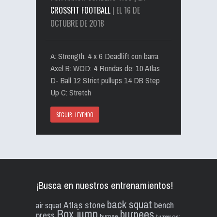
CROSSFIT FOOTBALL
| EL 16 DE
OCTUBRE DE 2018
A: Strength: 4 x 6 Deadlift con barra
Axel B: WOD: 4 Rondas de: 10 Atlas
D- Ball 12 Strict pullups 14 DB Step
Up C: Stretch
SEGUIR LEYENDO
¡Busca en nuestros entrenamientos!
back squat
Atlas stone
bench
air squat
Box jump
burpees
press
burpee
burpees over