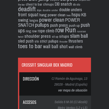
DB snatch
chest to bar
chinups
db sto
the bar
deadlift
double unders
dips
double under
front squat
hspu
KB
hang power clean
hero
power clean
POWER
swing
lunges
pullups
push
SNATCH
push press
push up
Run
row
ups
rope climb
ring row
russian
slam ball
shoulder press
situps
sit up
twist
sled push
thrusters
strict pullups
sto
thruster
toes to bar
wall ball shot
wall climb
CROSSFIT SINGULAR BOX MADRID
DIRECCIÓN
C/ Ramón de Aguinaga, 13
28028 - Madrid (España)
ver mapa de situación
ACCESOS
Salida 6 M-30 (C/ Alcalá)
Metro Ventas (L2 y L5)