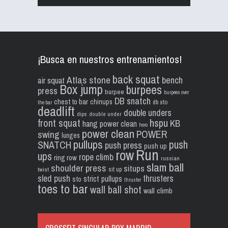
¡Busca en nuestros entrenamientos!
back squat
Atlas stone
bench
air squat
Box jump
burpees
press
burpee
burpees over
DB snatch
chest to bar
chinups
db sto
the bar
deadlift
double unders
dips
double under
front squat
hspu
KB
hang power clean
hero
power clean
POWER
swing
lunges
pullups
push
SNATCH
push press
push up
Run
row
ups
rope climb
ring row
russian
slam ball
shoulder press
situps
sit up
twist
sled push
thrusters
strict pullups
sto
thruster
toes to bar
wall ball shot
wall climb