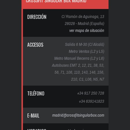
CROSSFIT SINGULAR BOX MADRID
DIRECCIÓN
C/ Ramón de Aguinaga, 13
28028 - Madrid (España)
ver mapa de situación
ACCESOS
Salida 6 M-30 (C/ Alcalá)
Metro Ventas (L2 y L5)
Metro Manuel Becerra (L2 y L6)
Autobuses EMT 2, 12, 21, 38, 53,
56, 71, 106, 110, 143, 146, 156,
210, C1, L06, N5, N7
TELÉFONO
+34 917 250 728
+34 639141823
E-MAIL
madrid@crossfitsingularbox.com