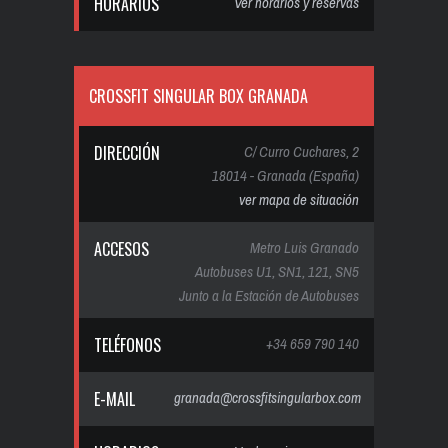
HORARIOS
Ver horarios y reservas
CROSSFIT SINGULAR BOX GRANADA
DIRECCIÓN
C/ Curro Cuchares, 2
18014 - Granada (España)
ver mapa de situación
ACCESOS
Metro Luis Granado
Autobuses U1, SN1, 121, SN5
Junto a la Estación de Autobuses
TELÉFONOS
+34 659 790 140
E-MAIL
granada@crossfitsingularbox.com