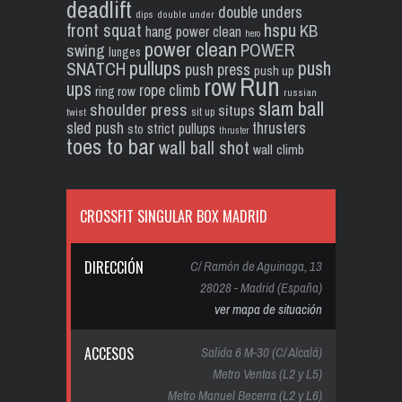
deadlift
double unders
dips
double under
front squat
hspu
KB
hang power clean
hero
power clean
POWER
swing
lunges
pullups
push
SNATCH
push press
push up
Run
row
ups
rope climb
ring row
russian
slam ball
shoulder press
situps
sit up
twist
sled push
thrusters
strict pullups
sto
thruster
toes to bar
wall ball shot
wall climb
CROSSFIT SINGULAR BOX MADRID
DIRECCIÓN
C/ Ramón de Aguinaga, 13
28028 - Madrid (España)
ver mapa de situación
ACCESOS
Salida 6 M-30 (C/ Alcalá)
Metro Ventas (L2 y L5)
Metro Manuel Becerra (L2 y L6)