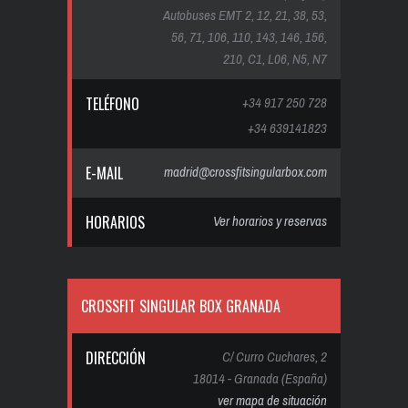
Autobuses EMT 2, 12, 21, 38, 53,
56, 71, 106, 110, 143, 146, 156,
210, C1, L06, N5, N7
TELÉFONO
+34 917 250 728
+34 639141823
E-MAIL
madrid@crossfitsingularbox.com
HORARIOS
Ver horarios y reservas
CROSSFIT SINGULAR BOX GRANADA
DIRECCIÓN
C/ Curro Cuchares, 2
18014 - Granada (España)
ver mapa de situación