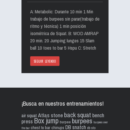
A: Metabolic: Durante 10 min 1 Min
trabajo de burpees sin parar(trabajo de
ritmo y técnica) 1 min posición
isométrica de Squat. B: WOD AMRAP
20 min. 20 Jumping lunges 15 Slam
ball 10 toes to bar 5 Hspu C: Stretch
SEGUIR LEYENDO
¡Busca en nuestros entrenamientos!
back squat
Atlas stone
bench
air squat
Box jump
burpees
press
burpee
burpees over
DB snatch
chest to bar
chinups
db sto
the bar