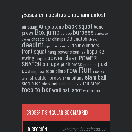
¡Busca en nuestros entrenamientos!
back squat
Atlas stone
bench
air squat
Box jump
burpees
press
burpee
burpees over
DB snatch
chest to bar
chinups
db sto
the bar
deadlift
double unders
dips
double under
front squat
hspu
KB
hang power clean
hero
power clean
POWER
swing
lunges
pullups
push
SNATCH
push press
push up
Run
row
ups
rope climb
ring row
russian
slam ball
shoulder press
situps
sit up
twist
sled push
thrusters
strict pullups
sto
thruster
toes to bar
wall ball shot
wall climb
CROSSFIT SINGULAR BOX MADRID
DIRECCIÓN
C/ Ramón de Aguinaga, 13