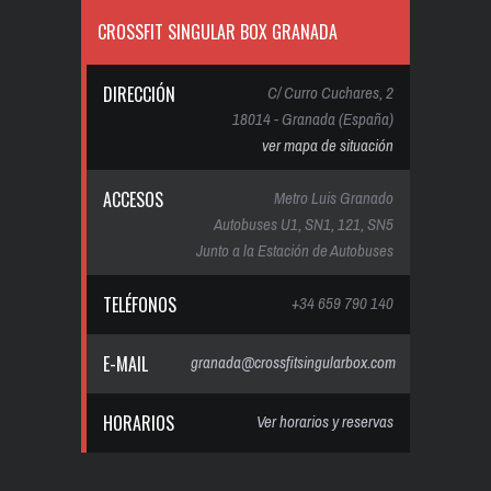
CROSSFIT SINGULAR BOX GRANADA
DIRECCIÓN
C/ Curro Cuchares, 2
18014 - Granada (España)
ver mapa de situación
ACCESOS
Metro Luis Granado
Autobuses U1, SN1, 121, SN5
Junto a la Estación de Autobuses
TELÉFONOS
+34 659 790 140
E-MAIL
granada@crossfitsingularbox.com
HORARIOS
Ver horarios y reservas