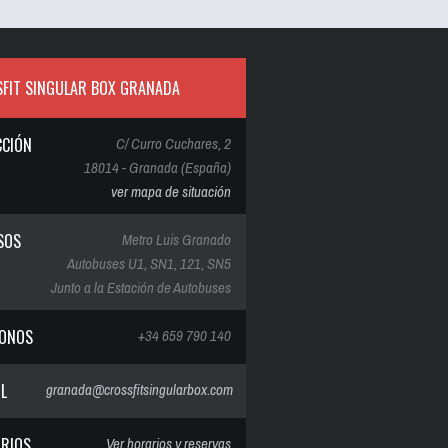
FIT SINGULAR BOX GRANADA
CCIÓN
C/ Curro Cuchares, 2
18014 - Granada (España)
ver mapa de situación
SOS
Metro Luis Granado
Autobuses U1, SN1, 121, SN5
Junto a la Estación de Autobuses
FONOS
+34 659 790 140
IL
granada@crossfitsingularbox.com
RIOS
Ver horarios y reservas