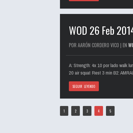
WOD 26 Feb 201
POR AARÓN CORDERO VICO | EN
W
A: Strength: 4x 10 por lado walk 
20 air squat Rest 3 min B2: AMRAP
SEGUIR LEYENDO
1
2
3
4
5