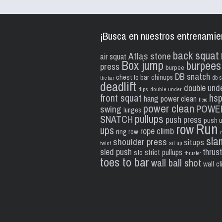
¡Busca en nuestros entrenamie
back squat
Atlas stone
air squat
Box jump
burpees
press
burpee
DB snatch
chest to bar
chinups
db s
the bar
deadlift
double und
dips
double under
front squat
hs
hang power clean
hero
power clean
POWE
swing
lunges
pullups
SNATCH
push press
push 
Run
row
ups
rope climb
ring row
sla
shoulder press
situps
sit up
twist
sled push
thrus
strict pullups
sto
thruster
toes to bar
wall ball shot
wall c