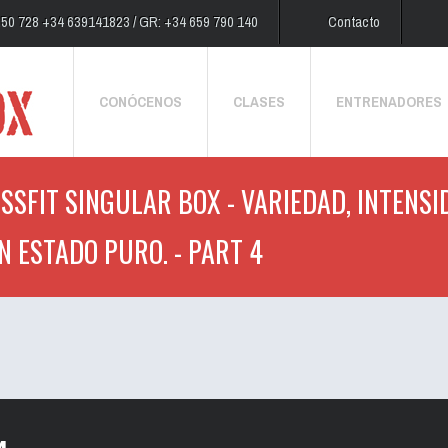
250 728 +34 639141823 / GR: +34 659 790 140
Contacto
CONÓCENOS
CLASES
ENTRENADORES
SSFIT SINGULAR BOX - VARIEDAD, INTENSI
N ESTADO PURO. - PART 4