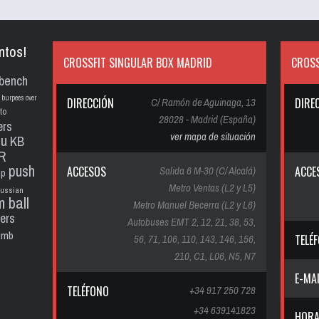
ntos!
CROSSFIT SINGULAR BOX MADRID
CROSS
bench
burpees over
DIRECCIÓN
C/ Ramón de Aguinaga, 13
DIRE
to
28028 - Madrid (España)
ers
ver mapa de situación
pu
KB
R
push
ACCESOS
Salida 6 M-30 (C/ Alcalá)
ACCE
up
Metro Ventas (L2 y L5)
russian
m ball
Metro Manuel Becerra (L2 y L6)
ters
Autobuses EMT 2, 12, 21, 38, 53,
limb
56, 71, 106, 110, 143, 146, 156,
TELÉ
210, C1, L06, N5, N7
E-MA
TELÉFONO
+34 917 250 728
+34 639141823
HORA