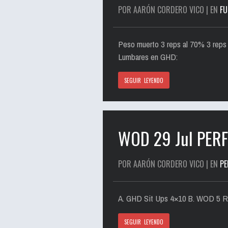
POR AARÓN CORDERO VICO | EN
FU
Peso muerto 3 reps al 70% 3 reps 
Lumbares en GHD:
SEGUIR LEYENDO
WOD 29 Jul PE
POR AARÓN CORDERO VICO | EN
P
A. GHD Sit Ups 4×10 B. WOD 5 
SEGUIR LEYENDO