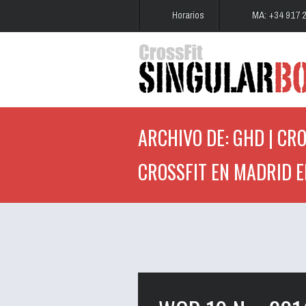
Horarios
MA: +34 917 
ARCHIVO DE: GHD | CRO
CROSSFIT EN MADRID E