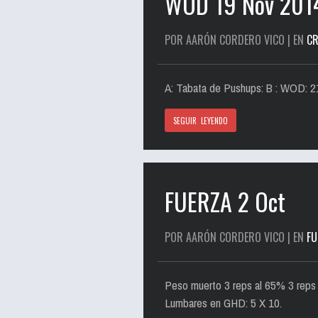
WOD 19 Nov 201
POR AARÓN CORDERO VICO | EN
CR
A: Tabata de Pushups: B : WOD: 
SEGUIR LEYENDO
FUERZA 2 Oct
POR AARÓN CORDERO VICO | EN
FU
Peso muerto 3 reps al 65% 3 reps 
Lumbares en GHD: 5 X 10.