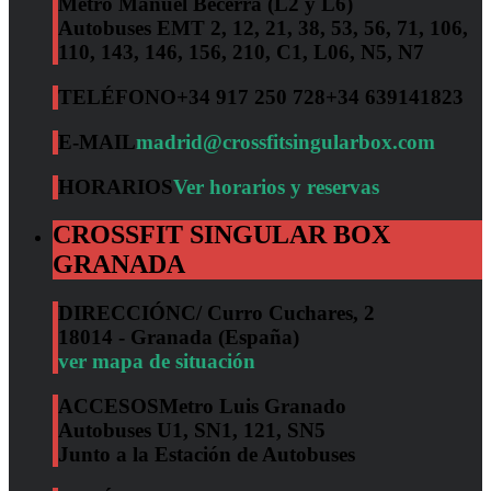
Metro Manuel Becerra (L2 y L6)
Autobuses EMT 2, 12, 21, 38, 53, 56, 71, 106,
110, 143, 146, 156, 210, C1, L06, N5, N7
TELÉFONO
+34 917 250 728
+34 639141823
E-MAIL
madrid@crossfitsingularbox.com
HORARIOS
Ver horarios y reservas
CROSSFIT SINGULAR BOX
GRANADA
DIRECCIÓN
C/ Curro Cuchares, 2
18014 - Granada (España)
ver mapa de situación
ACCESOS
Metro Luis Granado
Autobuses U1, SN1, 121, SN5
Junto a la Estación de Autobuses