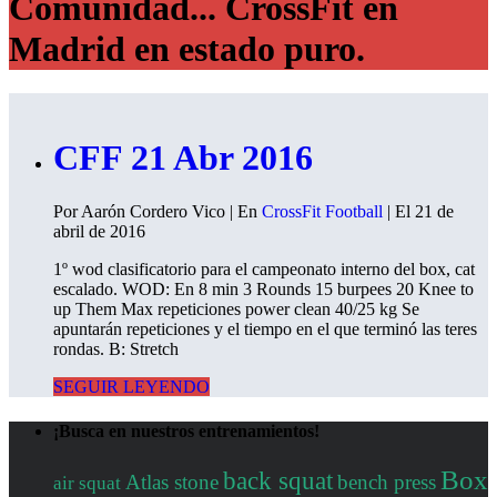
Comunidad... CrossFit en
Madrid en estado puro.
CFF 21 Abr 2016
Por Aarón Cordero Vico | En
CrossFit Football
| El 21 de
abril de 2016
1º wod clasificatorio para el campeonato interno del box, cat
escalado. WOD: En 8 min 3 Rounds 15 burpees 20 Knee to
up Them Max repeticiones power clean 40/25 kg Se
apuntarán repeticiones y el tiempo en el que terminó las teres
rondas. B: Stretch
SEGUIR LEYENDO
¡Busca en nuestros entrenamientos!
Box
back squat
Atlas stone
bench press
air squat