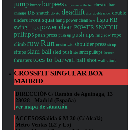
jump
burpees
chest to bar
burpee
burpees over the bar
deadlift
DB snatch
double
chinups
db sto
dips
double under
front squat
hspu
KB
unders
hang power clean
hero
power clean
POWER SNATCH
swing
lunges
pullups
push ups
push press
rope
push up
ring row
Run
row
shoulder press
climb
sit up
russian twist
slam ball
sled push
situps
strict pullups
sto
thruster
toes to bar
wall ball shot
thrusters
wall climb
CROSSFIT SINGULAR BOX
MADRID
DIRECCIÓN
C/ Ramón de Aguinaga, 13
28028 - Madrid (España)
ver mapa de situación
ACCESOS
Salida 6 M-30 (C/ Alcalá)
Metro Ventas (L2 y L5)