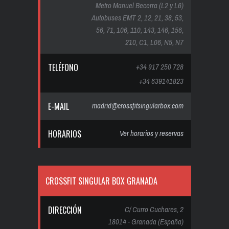
Metro Manuel Becerra (L2 y L6)
Autobuses EMT 2, 12, 21, 38, 53,
56, 71, 106, 110, 143, 146, 156,
210, C1, L06, N5, N7
TELÉFONO
+34 917 250 728
+34 639141823
E-MAIL
madrid@crossfitsingularbox.com
HORARIOS
Ver horarios y reservas
CROSSFIT SINGULAR BOX GRANADA
DIRECCIÓN
C/ Curro Cuchares, 2
18014 - Granada (España)