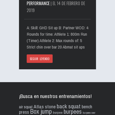
PERFORMANCE
| EL 14 DE FEBRERO DE
2019
A: Skill: GHD Sit up B: Partner WOD: 4
Rounds for time: Athlete 1: 800m Run
(Timer) Athlete 2: Max rounds of: 5
Strict chin over bar 20 Abmat sit ups
SEGUIR LEYENDO
¡Busca en nuestros entrenamientos!
back squat
Atlas stone
bench
air squat
Box jump
burpees
press
burpee
burpees over