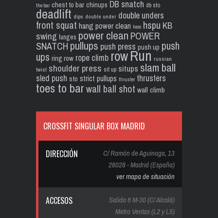
DB snatch
chest to bar
chinups
db sto
the bar
deadlift
double unders
dips
double under
front squat
hspu
KB
hang power clean
hero
power clean
POWER
swing
lunges
pullups
push
SNATCH
push press
push up
Run
row
ups
rope climb
ring row
russian
slam ball
shoulder press
situps
sit up
twist
sled push
thrusters
strict pullups
sto
thruster
toes to bar
wall ball shot
wall climb
CROSSFIT SINGULAR BOX MADRID
DIRECCIÓN
C/ Ramón de Aguinaga, 13
28028 - Madrid (España)
ver mapa de situación
ACCESOS
Salida 6 M-30 (C/ Alcalá)
Metro Ventas (L2 y L5)