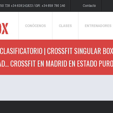
250 728 +34 639141823 / GR: +34 659 790 140
Contacto
CONÓCENOS
CLASES
ENTRENADORES
CLASIFICATORIO | CROSSFIT SINGULAR BOX
D... CROSSFIT EN MADRID EN ESTADO PURO