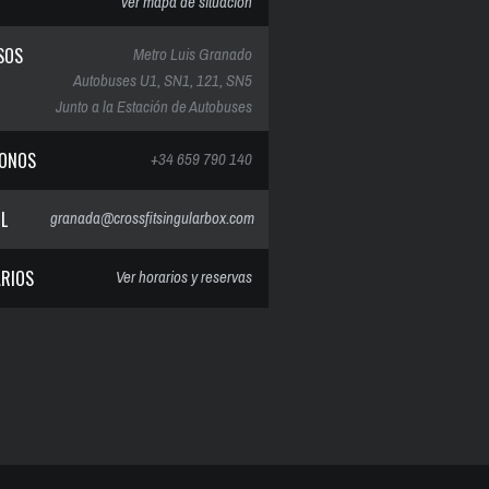
ver mapa de situación
SOS
Metro Luis Granado
Autobuses U1, SN1, 121, SN5
Junto a la Estación de Autobuses
FONOS
+34 659 790 140
IL
granada@crossfitsingularbox.com
RIOS
Ver horarios y reservas