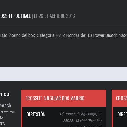
OSSFIT FOOTBALL
| EL 26 DE ABRIL DE 2016
nato interno del box. Categoria Rx. 2 Rondas de: 10 Power Snatch 40/2
ntos!
CROSSFIT SINGULAR BOX MADRID
CROSS
bench
burpees over
DIRECCIÓN
C/ Ramón de Aguinaga, 13
DIRE
to
28028 - Madrid (España)
ers