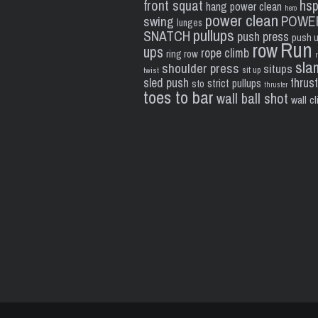
front squat
hs
hang power clean
hero
power clean
POWE
swing
lunges
pullups
SNATCH
push press
push 
Run
row
ups
rope climb
ring row
sla
shoulder press
situps
sit up
twist
sled push
thrus
strict pullups
sto
thruster
toes to bar
wall ball shot
wall c