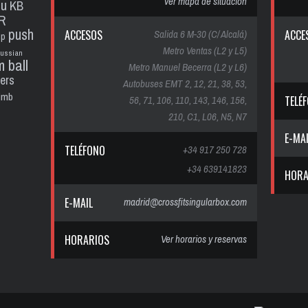
ver mapa de situación
pu
KB
R
push
ACCESOS
Salida 6 M-30 (C/ Alcalá)
ACCE
up
Metro Ventas (L2 y L5)
russian
m ball
Metro Manuel Becerra (L2 y L6)
ters
Autobuses EMT 2, 12, 21, 38, 53,
limb
56, 71, 106, 110, 143, 146, 156,
TELÉ
210, C1, L06, N5, N7
E-MA
TELÉFONO
+34 917 250 728
+34 639141823
HORA
E-MAIL
madrid@crossfitsingularbox.com
HORARIOS
Ver horarios y reservas