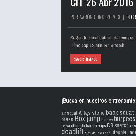
CFF 26 Abr 2016
POR AARÓN CORDERO VICO | EN
CR
Segundo clasificatorio del campeo
Time cap 12 Min. B : Stretch
SEGUIR LEYENDO
¡Busca en nuestros entrenamie
back squat
Atlas stone
air squat
Box jump
burpees
press
burpee
DB snatch
chest to bar
chinups
db s
the bar
deadlift
double und
dips
double under