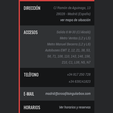
DIRECCIÓN
C/ Ramón de Aguinaga, 13
28028 - Madrid (España)
ver mapa de situación
ACCESOS
Salida 6 M-30 (C/ Alcalá)
Metro Ventas (L2 y L5)
Metro Manuel Becerra (L2 y L6)
Autobuses EMT 2, 12, 21, 38, 53,
56, 71, 106, 110, 143, 146, 156,
210, C1, L06, N5, N7
TELÉFONO
+34 917 250 728
+34 639141823
E-MAIL
madrid@crossfitsingularbox.com
HORARIOS
Ver horarios y reservas