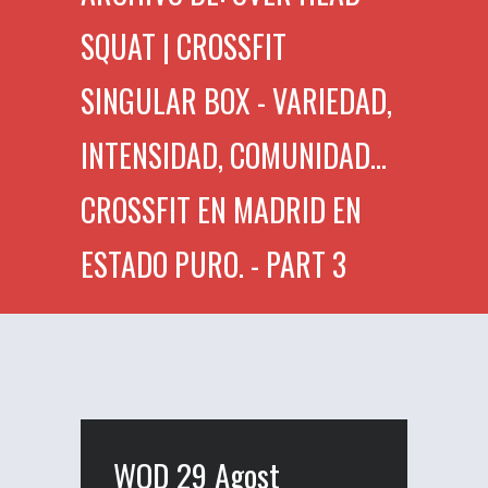
SQUAT | CROSSFIT
SINGULAR BOX - VARIEDAD,
INTENSIDAD, COMUNIDAD...
CROSSFIT EN MADRID EN
ESTADO PURO. - PART 3
WOD 29 Agost