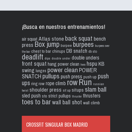
¡Busca en nuestros entrenamientos!
back squat
Atlas stone
bench
air squat
Box jump
burpees
press
burpee
burpees over
DB snatch
chest to bar
chinups
db sto
the bar
deadlift
double unders
dips
double under
front squat
hspu
KB
hang power clean
hero
power clean
POWER
swing
lunges
pullups
push
SNATCH
push press
push up
Run
row
ups
rope climb
ring row
russian
slam ball
shoulder press
situps
sit up
twist
sled push
thrusters
strict pullups
sto
thruster
toes to bar
wall ball shot
wall climb
CROSSFIT SINGULAR BOX MADRID