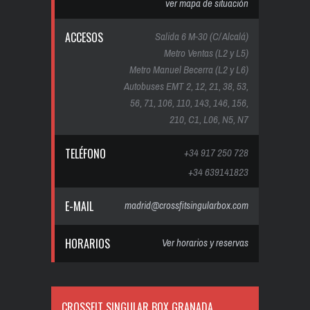
ver mapa de situación
ACCESOS
Salida 6 M-30 (C/ Alcalá)
Metro Ventas (L2 y L5)
Metro Manuel Becerra (L2 y L6)
Autobuses EMT 2, 12, 21, 38, 53,
56, 71, 106, 110, 143, 146, 156,
210, C1, L06, N5, N7
TELÉFONO
+34 917 250 728
+34 639141823
E-MAIL
madrid@crossfitsingularbox.com
HORARIOS
Ver horarios y reservas
CROSSFIT SINGULAR BOX GRANADA