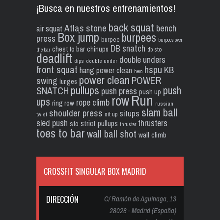
¡Busca en nuestros entrenamientos!
back squat
Atlas stone
bench
air squat
Box jump
burpees
press
burpee
burpees over
DB snatch
chest to bar
chinups
db sto
the bar
deadlift
double unders
dips
double under
front squat
hspu
KB
hang power clean
hero
power clean
POWER
swing
lunges
pullups
push
SNATCH
push press
push up
Run
row
ups
rope climb
ring row
russian
slam ball
shoulder press
situps
sit up
twist
sled push
thrusters
strict pullups
sto
thruster
toes to bar
wall ball shot
wall climb
CROSSFIT SINGULAR BOX MADRID
DIRECCIÓN
C/ Ramón de Aguinaga, 13
28028 - Madrid (España)