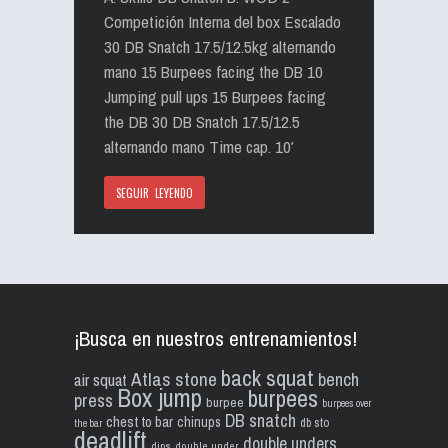
Competición Interna del box Escalado
30 DB Snatch 17.5/12.5kg alternando
mano 15 Burpees facing the DB 10
Jumping pull ups 15 Burpees facing
the DB 30 DB Snatch 17.5/12.5
alternando mano Time cap. 10′
SEGUIR LEYENDO
¡Busca en nuestros entrenamientos!
back squat
Atlas stone
bench
air squat
Box jump
burpees
press
burpee
burpees over
DB snatch
chest to bar
chinups
db sto
the bar
deadlift
double unders
dips
double under