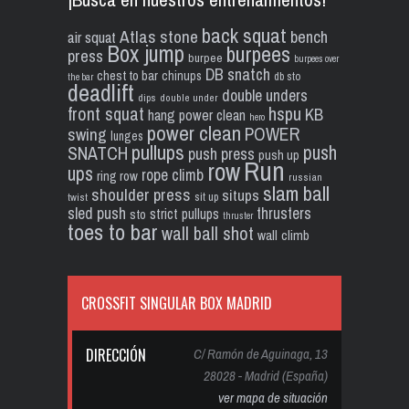
back squat
Atlas stone
bench
air squat
Box jump
burpees
press
burpee
burpees over
DB snatch
chest to bar
chinups
db sto
the bar
deadlift
double unders
dips
double under
front squat
hspu
KB
hang power clean
hero
power clean
POWER
swing
lunges
pullups
push
SNATCH
push press
push up
Run
row
ups
rope climb
ring row
russian
slam ball
shoulder press
situps
sit up
twist
sled push
thrusters
strict pullups
sto
thruster
toes to bar
wall ball shot
wall climb
CROSSFIT SINGULAR BOX MADRID
DIRECCIÓN
C/ Ramón de Aguinaga, 13
28028 - Madrid (España)
ver mapa de situación