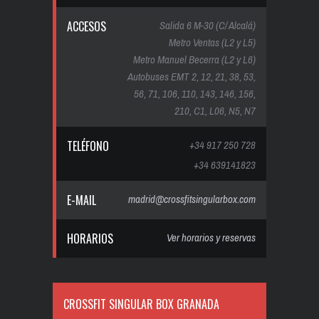
ACCESOS
Salida 6 M-30 (C/ Alcalá)
Metro Ventas (L2 y L5)
Metro Manuel Becerra (L2 y L6)
Autobuses EMT 2, 12, 21, 38, 53,
56, 71, 106, 110, 143, 146, 156,
210, C1, L06, N5, N7
TELÉFONO
+34 917 250 728
+34 639141823
E-MAIL
madrid@crossfitsingularbox.com
HORARIOS
Ver horarios y reservas
CROSSFIT SINGULAR BOX GRANADA