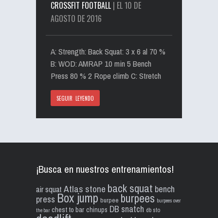
CROSSFIT FOOTBALL
| EL 10 DE
AGOSTO DE 2016
A: Strength: Back Squat: 3 x 6 al 70 %
B: WOD: AMRAP 10 min 5 Bench
Press 80 % 2 Rope climb C: Stretch
SEGUIR LEYENDO
¡Busca en nuestros entrenamientos!
back squat
Atlas stone
bench
air squat
Box jump
burpees
press
burpee
burpees over
DB snatch
chest to bar
chinups
db sto
the bar