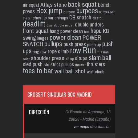
back squat
Atlas stone
bench
air squat
Box jump
burpees
press
burpee
burpees over
DB snatch
chest to bar
chinups
db sto
the bar
deadlift
double unders
dips
double under
front squat
hspu
KB
hang power clean
hero
power clean
POWER
swing
lunges
pullups
push
SNATCH
push press
push up
Run
row
ups
rope climb
ring row
russian
slam ball
shoulder press
situps
sit up
twist
sled push
thrusters
strict pullups
sto
thruster
toes to bar
wall ball shot
wall climb
CROSSFIT SINGULAR BOX MADRID
DIRECCIÓN
C/ Ramón de Aguinaga, 13
28028 - Madrid (España)
ver mapa de situación