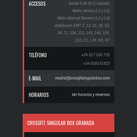
ACCESOS
Salida 6 M-30 (C/ Alcalá)
Metro Ventas (L2 y L5)
Metro Manuel Becerra (L2 y L6)
Autobuses EMT 2, 12, 21, 38, 53,
56, 71, 106, 110, 143, 146, 156,
210, C1, L06, N5, N7
TELÉFONO
+34 917 250 728
+34 639141823
E-MAIL
madrid@crossfitsingularbox.com
HORARIOS
Ver horarios y reservas
CROSSFIT SINGULAR BOX GRANADA