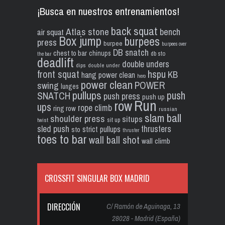
¡Busca en nuestros entrenamientos!
back squat
Atlas stone
bench
air squat
Box jump
burpees
press
burpee
burpees over
DB snatch
chest to bar
chinups
db sto
the bar
deadlift
double unders
dips
double under
front squat
hspu
KB
hang power clean
hero
power clean
POWER
swing
lunges
pullups
push
SNATCH
push press
push up
Run
row
ups
rope climb
ring row
russian
slam ball
shoulder press
situps
sit up
twist
sled push
thrusters
strict pullups
sto
thruster
toes to bar
wall ball shot
wall climb
CROSSFIT SINGULAR BOX MADRID
DIRECCIÓN
C/ Ramón de Aguinaga, 13
28028 - Madrid (España)