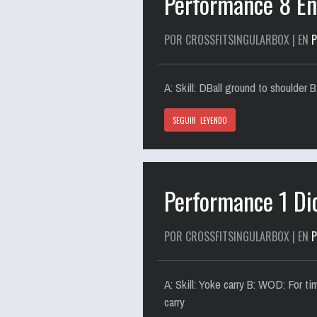
Performance 8 E
POR CROSSFITSINGULARBOX | EN
A: Skill: DBall ground to shoulde
SEGUIR LEYENDO
Performance 1 Di
POR CROSSFITSINGULARBOX | EN
A: Skill: Yoke carry B: WOD: For t
carry