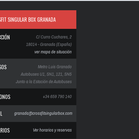
FIT SINGULAR BOX GRANADA
CCIÓN
C/ Curro Cuchares, 2
18014 - Granada (España)
ver mapa de situación
SOS
Metro Luis Granado
Autobuses U1, SN1, 121, SN5
Junto a la Estación de Autobuses
FONOS
+34 659 790 140
IL
granada@crossfitsingularbox.com
RIOS
Ver horarios y reservas