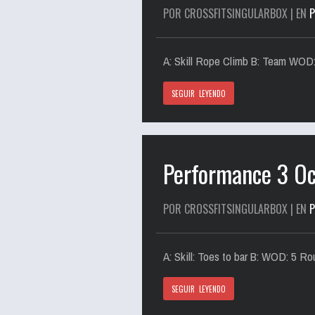
POR CROSSFITSINGULARBOX | EN
A: Skill Rope Climb B: Team WOD
SEGUIR LEYENDO
Performance 3 O
POR CROSSFITSINGULARBOX | EN
A: Skill: Toes to bar B: WOD: 5 Ro
SEGUIR LEYENDO