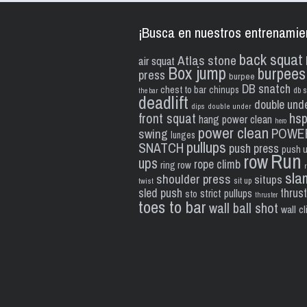
¡Busca en nuestros entrenamie
back squat
Atlas stone
air squat
Box jump
burpees
press
burpee
DB snatch
chest to bar
chinups
db s
the bar
deadlift
double und
dips
double under
front squat
hs
hang power clean
hero
power clean
POWE
swing
lunges
pullups
SNATCH
push press
push 
Run
row
ups
rope climb
ring row
sla
shoulder press
situps
sit up
twist
sled push
thrus
strict pullups
sto
thruster
toes to bar
wall ball shot
wall c