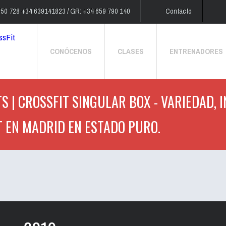
250 728 +34 639141823 / GR: +34 659 790 140
Contacto
CONÓCENOS
CLASES
ENTRENADORES
S | CROSSFIT SINGULAR BOX - VARIEDAD, 
T EN MADRID EN ESTADO PURO.