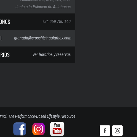
Junto a la Estación de Autobuses
FONOS
+34 659 790 140
IL
granada@crossfitsingularbox.com
RIOS
Ver horarios y reservas