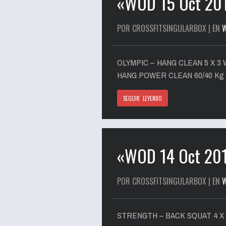
«WOD 15 Oct 20
POR CROSSFITSINGULARBOX | EN
OLYMPIC – HANG CLEAN 5 X 3 
HANG POWER CLEAN 60/40 Kg
SEGUIR LEYENDO
«WOD 14 Oct 20
POR CROSSFITSINGULARBOX | EN
STRENGTH – BACK SQUAT 4 X 