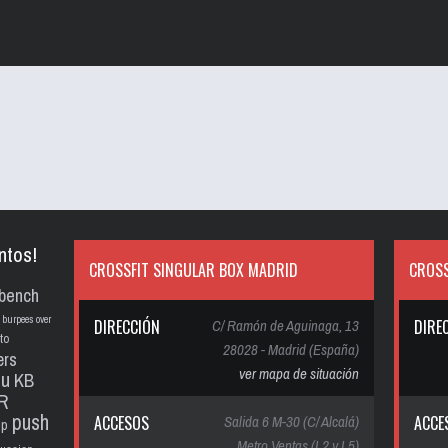
ntos!
CROSSFIT SINGULAR BOX MADRID
CROSS
bench
burpees over
DIRECCIÓN
C/ Ramón de Aguinaga, 13
DIRE
to
28028 - Madrid (España)
ers
ver mapa de situación
pu
KB
R
push
ACCESOS
Salida 6 M-30 (C/ Alcalá)
ACCE
up
Metro Ventas (L2 y L5)