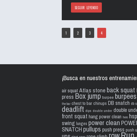
SEGUIR LEYENDO
1
2
3
4
¡Busca en nuestros entrenamie
back squat
Atlas stone
air squat
Box jump
burpees
press
burpee
DB snatch
chest to bar
chinups
db s
the bar
deadlift
double und
dips
double under
front squat
hs
hang power clean
hero
power clean
POWE
swing
lunges
pullups
SNATCH
push press
push 
Run
row
ups
rope climb