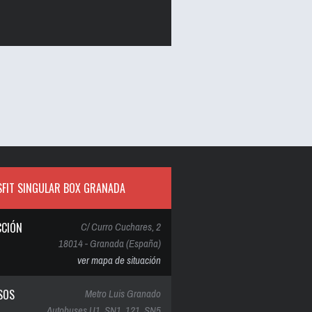
FIT SINGULAR BOX GRANADA
CCIÓN
C/ Curro Cuchares, 2
18014 - Granada (España)
ver mapa de situación
SOS
Metro Luis Granado
Autobuses U1, SN1, 121, SN5