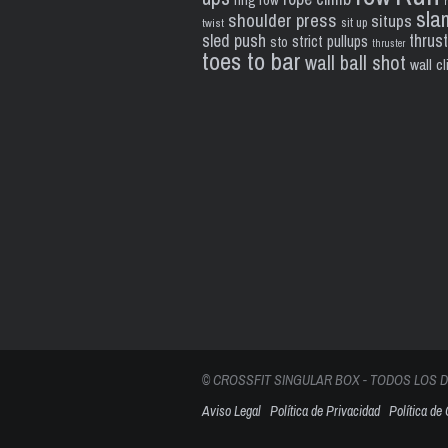
ring row
sla
shoulder press
situps
sit up
twist
sled push
thrus
strict pullups
sto
thruster
toes to bar
wall ball shot
wall c
© CROSSFIT SINGULAR BOX - TODOS LOS
Aviso Legal
Política de Privacidad
Política de