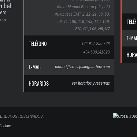
russian
m ball
Metro Manuel Becerra (L2 y L6)
ters
Autobuses EMT 2, 12, 21, 38, 53,
limb
56, 71, 106, 110, 143, 146, 156,
TELÉ
210, C1, L06, N5, N7
E-MA
TELÉFONO
+34 917 250 728
+34 639141823
HORA
E-MAIL
madrid@crossfitsingularbox.com
HORARIOS
Ver horarios y reservas
 DERECHOS RESERVADOS.
 Cookies