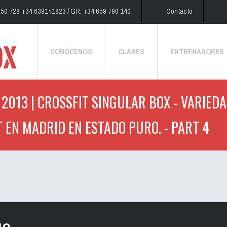
250 728 +34 639141823 / GR: +34 659 790 140
Contacto
CONÓCENOS
CLASES
ENTRENADORES
2013 | CROSSFIT SINGULAR BOX - VARIEDA
T EN MADRID EN ESTADO PURO. - PART 4