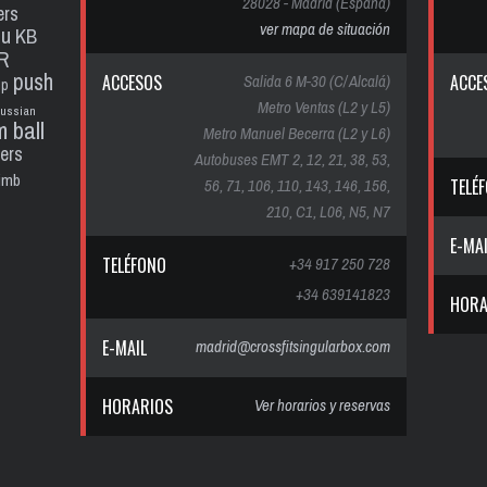
28028 - Madrid (España)
ers
ver mapa de situación
pu
KB
R
push
ACCESOS
Salida 6 M-30 (C/ Alcalá)
ACCE
up
Metro Ventas (L2 y L5)
russian
m ball
Metro Manuel Becerra (L2 y L6)
ters
Autobuses EMT 2, 12, 21, 38, 53,
limb
56, 71, 106, 110, 143, 146, 156,
TELÉ
210, C1, L06, N5, N7
E-MA
TELÉFONO
+34 917 250 728
+34 639141823
HORA
E-MAIL
madrid@crossfitsingularbox.com
HORARIOS
Ver horarios y reservas