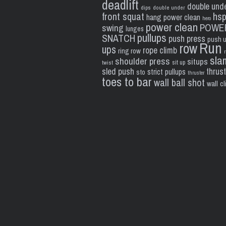
deadlift
double und
dips
double under
front squat
hs
hang power clean
hero
power clean
POWE
swing
lunges
pullups
SNATCH
push press
push 
Run
row
ups
rope climb
ring row
sla
shoulder press
situps
sit up
twist
sled push
thrus
strict pullups
sto
thruster
toes to bar
wall ball shot
wall c