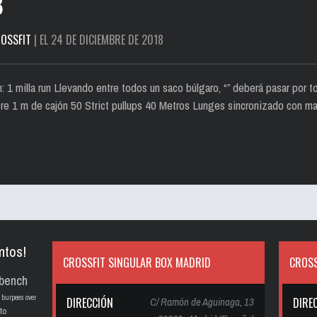
8
OSSFIT
| EL 24 DE DICIEMBRE DE 2018
1 milla run Llevando entre todos un saco búlgaro, “” deberá pasar por to
bre 1 m de cajón 50 Strict pullups 40 Metros Lunges sincronizado con ma
ntos!
CROSSFIT SINGULAR BOX MADRID
CROSS
bench
burpees over
DIRECCIÓN
C/ Ramón de Aguinaga, 13
DIRE
to