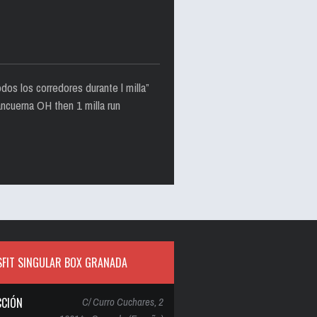
dos los corredores durante l milla”
ncuerna OH then 1 milla run
FIT SINGULAR BOX GRANADA
CCIÓN
C/ Curro Cuchares, 2