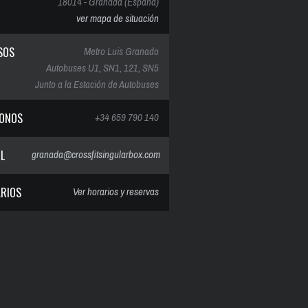
18014 - Granada (España)
ver mapa de situación
SOS
Metro Luis Granado
Autobuses U1, SN1, 121, SN5
Junto a la Estación de Autobuses
FONOS
+34 659 790 140
IL
granada@crossfitsingularbox.com
RIOS
Ver horarios y reservas