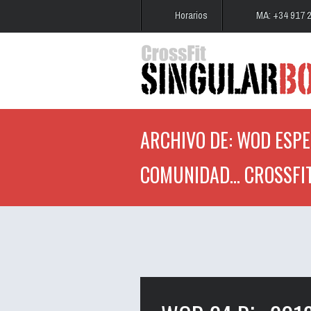
Horarios
MA: +34 917 
ARCHIVO DE: WOD ESPEC
COMUNIDAD... CROSSFI