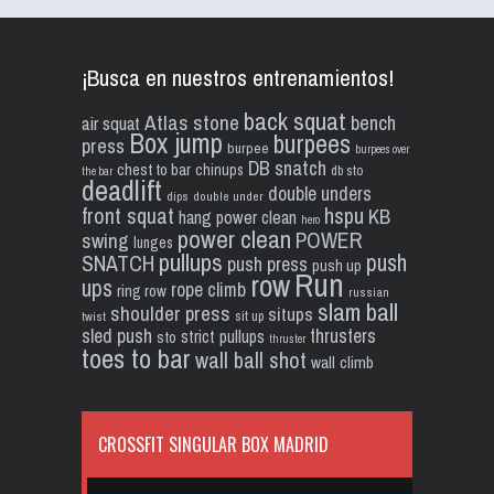
¡Busca en nuestros entrenamientos!
back squat
Atlas stone
bench
air squat
Box jump
burpees
press
burpee
burpees over
DB snatch
chest to bar
chinups
db sto
the bar
deadlift
double unders
dips
double under
front squat
hspu
KB
hang power clean
hero
power clean
POWER
swing
lunges
pullups
push
SNATCH
push press
push up
Run
row
ups
rope climb
ring row
russian
slam ball
shoulder press
situps
sit up
twist
sled push
thrusters
strict pullups
sto
thruster
toes to bar
wall ball shot
wall climb
CROSSFIT SINGULAR BOX MADRID