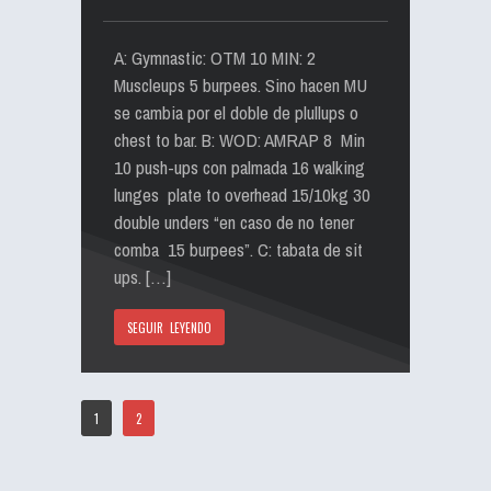
A: Gymnastic: OTM 10 MIN: 2
Muscleups 5 burpees. Sino hacen MU
se cambia por el doble de plullups o
chest to bar. B: WOD: AMRAP 8 Min
10 push-ups con palmada 16 walking
lunges plate to overhead 15/10kg 30
double unders “en caso de no tener
comba 15 burpees”. C: tabata de sit
ups. […]
SEGUIR LEYENDO
1
2