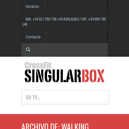
Horarios
MA: +34 917 250 728 +34 639141823 / GR: +34 659 790
140
Contacto
GO TO...
ARCHIVO DE: WALKING