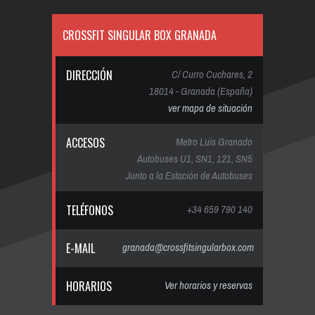
CROSSFIT SINGULAR BOX GRANADA
DIRECCIÓN
C/ Curro Cuchares, 2
18014 - Granada (España)
ver mapa de situación
ACCESOS
Metro Luis Granado
Autobuses U1, SN1, 121, SN5
Junto a la Estación de Autobuses
TELÉFONOS
+34 659 790 140
E-MAIL
granada@crossfitsingularbox.com
HORARIOS
Ver horarios y reservas