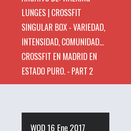
LUNGES | CROSSFIT
SINGULAR BOX - VARIEDAD,
INTENSIDAD, COMUNIDAD...
CROSSFIT EN MADRID EN
ESTADO PURO. - PART 2
WOD 16 Ene 2017