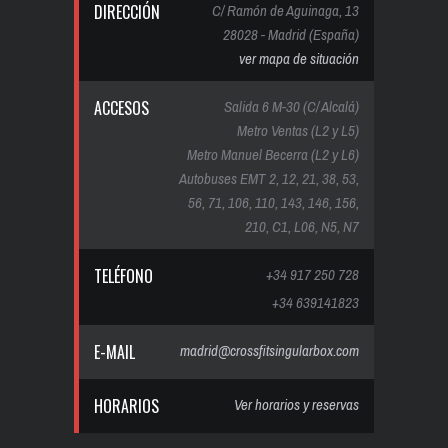
DIRECCIÓN
C/ Ramón de Aguinaga, 13
28028 - Madrid (España)
ver mapa de situación
ACCESOS
Salida 6 M-30 (C/ Alcalá)
Metro Ventas (L2 y L5)
Metro Manuel Becerra (L2 y L6)
Autobuses EMT 2, 12, 21, 38, 53,
56, 71, 106, 110, 143, 146, 156,
210, C1, L06, N5, N7
TELÉFONO
+34 917 250 728
+34 639141823
E-MAIL
madrid@crossfitsingularbox.com
HORARIOS
Ver horarios y reservas