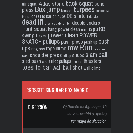
back squat
Atlas stone
bench
air squat
Box jump
burpees
press
burpee
burpees over
DB snatch
chest to bar
chinups
db sto
the bar
deadlift
double unders
dips
double under
front squat
hspu
KB
hang power clean
hero
power clean
POWER
swing
lunges
pullups
push
SNATCH
push press
push up
Run
row
ups
rope climb
ring row
russian
slam ball
shoulder press
situps
sit up
twist
sled push
thrusters
strict pullups
sto
thruster
toes to bar
wall ball shot
wall climb
CROSSFIT SINGULAR BOX MADRID
DIRECCIÓN
C/ Ramón de Aguinaga, 13
28028 - Madrid (España)
ver mapa de situación