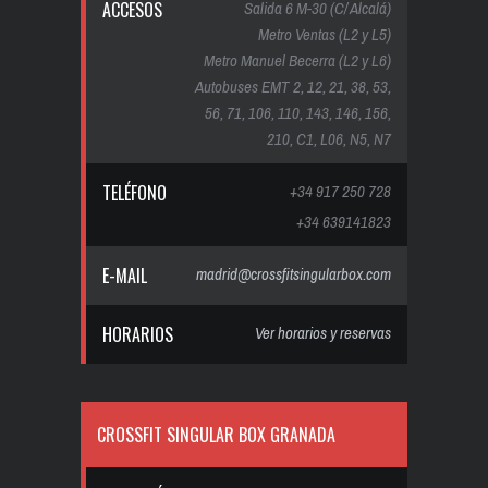
ACCESOS
Salida 6 M-30 (C/ Alcalá)
Metro Ventas (L2 y L5)
Metro Manuel Becerra (L2 y L6)
Autobuses EMT 2, 12, 21, 38, 53,
56, 71, 106, 110, 143, 146, 156,
210, C1, L06, N5, N7
TELÉFONO
+34 917 250 728
+34 639141823
E-MAIL
madrid@crossfitsingularbox.com
HORARIOS
Ver horarios y reservas
CROSSFIT SINGULAR BOX GRANADA