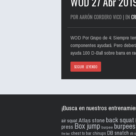
WOD 27 Abr 201
POR AARÓN CORDERO VICO | EN
CR
WOD Por Grupo de 4: Siempre tend
componentes ayudará. Pero deberá m
ayuda 100 D-Ball sobre barra en r
SEGUIR LEYENDO
¡Busca en nuestros entrenamie
back squat
Atlas stone
air squat
Box jump
burpees
press
burpee
DB snatch
chest to bar
chinups
db s
the bar