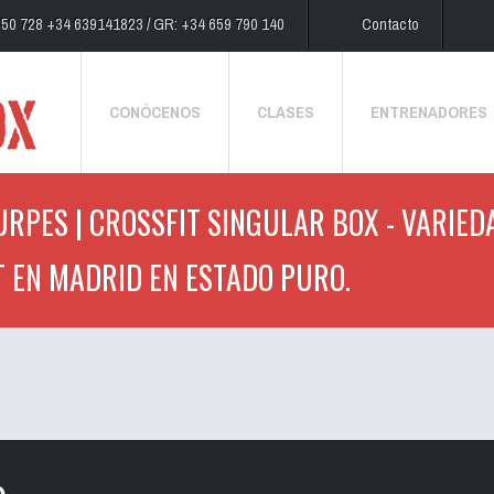
250 728 +34 639141823 / GR: +34 659 790 140
Contacto
CONÓCENOS
CLASES
ENTRENADORES
URPES | CROSSFIT SINGULAR BOX - VARIEDA
T EN MADRID EN ESTADO PURO.