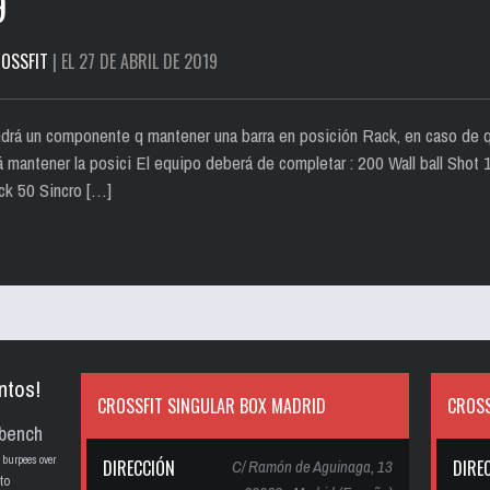
9
OSSFIT
| EL 27 DE ABRIL DE 2019
rá un componente q mantener una barra en posición Rack, en caso de qu
antener la posici El equipo deberá de completar : 200 Wall ball Shot 15
ack 50 Sincro […]
ntos!
CROSSFIT SINGULAR BOX MADRID
CROSS
bench
burpees over
DIRECCIÓN
C/ Ramón de Aguinaga, 13
DIRE
to