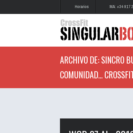
Horarios
MA: +34 917 
ARCHIVO DE: SINCRO B
COMUNIDAD... CROSSFI