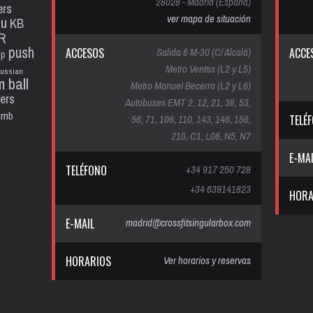
28028 - Madrid (España)
ers
ver mapa de situación
pu
KB
R
push
ACCESOS
Salida 6 M-30 (C/ Alcalá)
ACCE
up
Metro Ventas (L2 y L5)
russian
m ball
Metro Manuel Becerra (L2 y L6)
ters
Autobuses EMT 2, 12, 21, 38, 53,
limb
56, 71, 106, 110, 143, 146, 156,
TELÉ
210, C1, L06, N5, N7
E-MA
TELÉFONO
+34 917 250 728
+34 639141823
HORA
E-MAIL
madrid@crossfitsingularbox.com
HORARIOS
Ver horarios y reservas