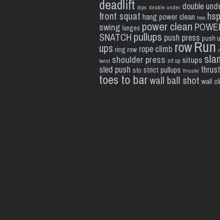
deadlift
double und
dips
double under
front squat
hs
hang power clean
hero
power clean
POWE
swing
lunges
pullups
SNATCH
push press
push 
Run
row
ups
rope climb
ring row
sla
shoulder press
situps
sit up
twist
sled push
thrus
strict pullups
sto
thruster
toes to bar
wall ball shot
wall c