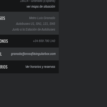
18014 - Granada (España)
ver mapa de situación
SOS
Metro Luis Granado
Autobuses U1, SN1, 121, SN5
Junto a la Estación de Autobuses
FONOS
+34 659 790 140
IL
granada@crossfitsingularbox.com
RIOS
Ver horarios y reservas