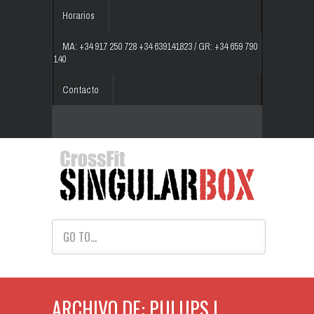
Horarios
MA: +34 917 250 728 +34 639141823 / GR: +34 659 790
140
Contacto
GO TO...
ARCHIVO DE: PULUPS |