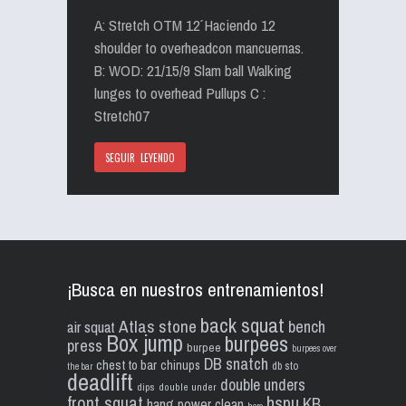
A: Stretch OTM 12´ Haciendo 12
shoulder to overheadcon mancuernas.
B: WOD: 21/15/9 Slam ball Walking
lunges to overhead Pullups C :
Stretch07
SEGUIR LEYENDO
¡Busca en nuestros entrenamientos!
back squat
Atlas stone
bench
air squat
Box jump
burpees
press
burpee
burpees over
DB snatch
chest to bar
chinups
db sto
the bar
deadlift
double unders
dips
double under
front squat
hspu
KB
hang power clean