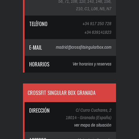
56, 71, 106, 110, 143, 146, 156,
210, C1, L06, N5, N7
TELÉFONO
+34 917 250 728
+34 639141823
E-MAIL
madrid@crossfitsingularbox.com
HORARIOS
Ver horarios y reservas
CROSSFIT SINGULAR BOX GRANADA
DIRECCIÓN
C/ Curro Cuchares, 2
18014 - Granada (España)
ver mapa de situación