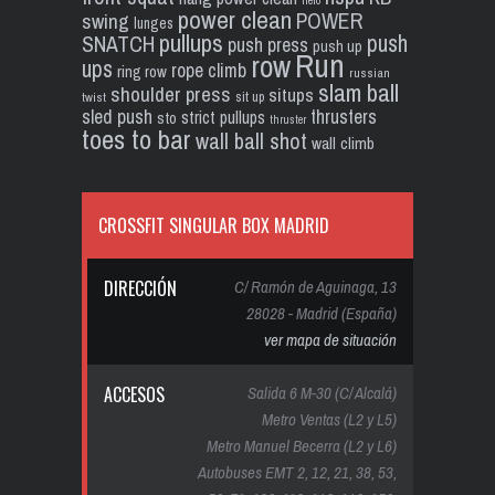
hero
power clean
POWER
swing
lunges
pullups
push
SNATCH
push press
push up
Run
row
ups
rope climb
ring row
russian
slam ball
shoulder press
situps
sit up
twist
sled push
thrusters
strict pullups
sto
thruster
toes to bar
wall ball shot
wall climb
CROSSFIT SINGULAR BOX MADRID
DIRECCIÓN
C/ Ramón de Aguinaga, 13
28028 - Madrid (España)
ver mapa de situación
ACCESOS
Salida 6 M-30 (C/ Alcalá)
Metro Ventas (L2 y L5)
Metro Manuel Becerra (L2 y L6)
Autobuses EMT 2, 12, 21, 38, 53,