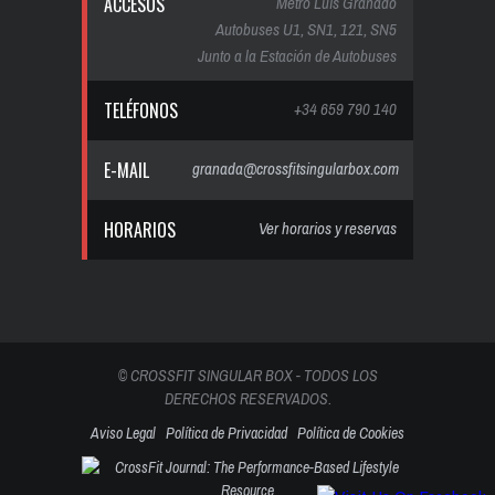
ACCESOS
Metro Luis Granado
Autobuses U1, SN1, 121, SN5
Junto a la Estación de Autobuses
TELÉFONOS
+34 659 790 140
E-MAIL
granada@crossfitsingularbox.com
HORARIOS
Ver horarios y reservas
© CROSSFIT SINGULAR BOX - TODOS LOS
DERECHOS RESERVADOS.
Aviso Legal
Política de Privacidad
Política de Cookies