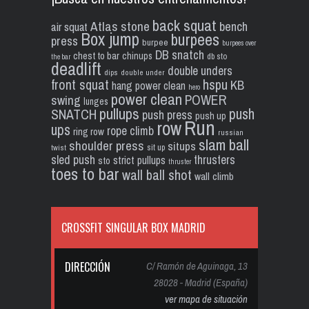
back squat
Atlas stone
bench
air squat
Box jump
burpees
press
burpee
burpees over
DB snatch
chest to bar
chinups
db sto
the bar
deadlift
double unders
dips
double under
front squat
hspu
KB
hang power clean
hero
power clean
POWER
swing
lunges
pullups
push
SNATCH
push press
push up
Run
row
ups
rope climb
ring row
russian
slam ball
shoulder press
situps
sit up
twist
sled push
thrusters
strict pullups
sto
thruster
toes to bar
wall ball shot
wall climb
CROSSFIT SINGULAR BOX MADRID
DIRECCIÓN
C/ Ramón de Aguinaga, 13
28028 - Madrid (España)
ver mapa de situación