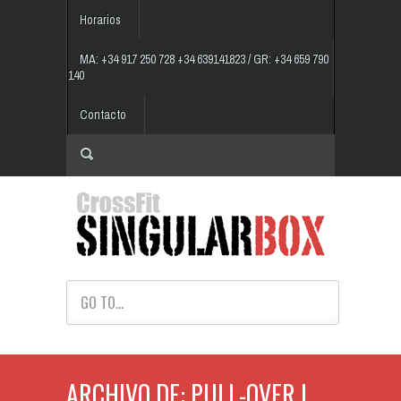
Horarios
MA: +34 917 250 728 +34 639141823 / GR: +34 659 790
140
Contacto
GO TO...
ARCHIVO DE: PULL-OVER |