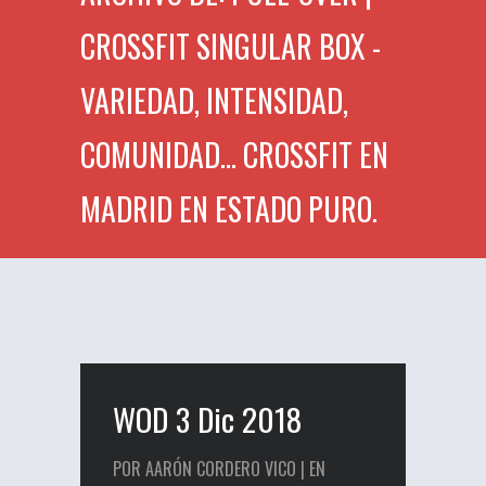
CROSSFIT SINGULAR BOX -
VARIEDAD, INTENSIDAD,
COMUNIDAD... CROSSFIT EN
MADRID EN ESTADO PURO.
WOD 3 Dic 2018
POR AARÓN CORDERO VICO | EN