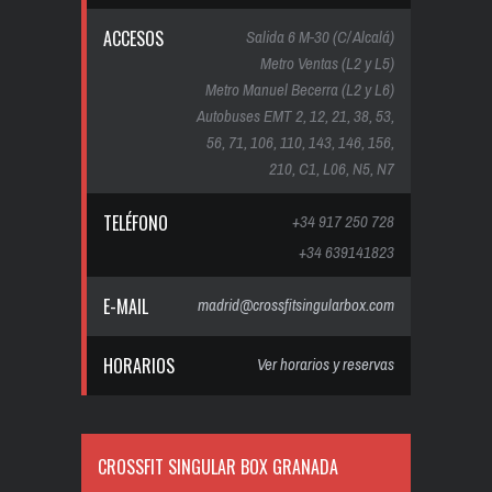
ACCESOS
Salida 6 M-30 (C/ Alcalá)
Metro Ventas (L2 y L5)
Metro Manuel Becerra (L2 y L6)
Autobuses EMT 2, 12, 21, 38, 53,
56, 71, 106, 110, 143, 146, 156,
210, C1, L06, N5, N7
TELÉFONO
+34 917 250 728
+34 639141823
E-MAIL
madrid@crossfitsingularbox.com
HORARIOS
Ver horarios y reservas
CROSSFIT SINGULAR BOX GRANADA