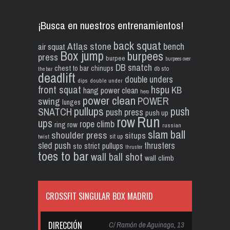
¡Busca en nuestros entrenamientos!
back squat
Atlas stone
bench
air squat
Box jump
burpees
press
burpee
burpees over
DB snatch
chest to bar
chinups
db sto
the bar
deadlift
double unders
dips
double under
front squat
hspu
KB
hang power clean
hero
power clean
POWER
swing
lunges
pullups
push
SNATCH
push press
push up
Run
row
ups
rope climb
ring row
russian
slam ball
shoulder press
situps
sit up
twist
sled push
thrusters
strict pullups
sto
thruster
toes to bar
wall ball shot
wall climb
CROSSFIT SINGULAR BOX MADRID
DIRECCIÓN
C/ Ramón de Aguinaga, 13