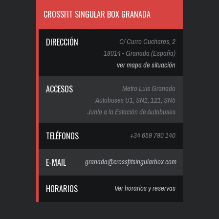
CROSSFIT SINGULAR BOX GRANADA
DIRECCIÓN
C/ Curro Cuchares, 2
18014 - Granada (España)
ver mapa de situación
ACCESOS
Metro Luis Granado
Autobuses U1, SN1, 121, SN5
Junto a la Estación de Autobuses
TELÉFONOS
+34 659 790 140
E-MAIL
granada@crossfitsingularbox.com
HORARIOS
Ver horarios y reservas