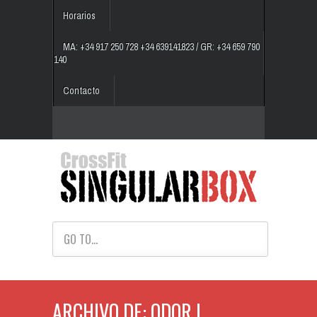
Horarios
MA: +34 917 250 728 +34 639141823 / GR: +34 659 790
140
Contacto
GO TO...
ARCHIVO DE: ODOR |